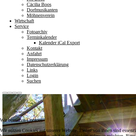
Cäcilia Boos
Dorfmusikanten
Möhnenverein
Wirtschaft
Service
Fotoarchiv
Terminkalender
Kalender iCal Export
Kontakt
Anfahrt
Impressum
Datenschutzerklärung
Links
Login
Suchen
Wir benutzen Cookies
Wir nutzen Cookies auf unserer Website. Einige von ihnen sind essenzi
können selbst entscheiden, ob Sie die Cookies zulassen möchten. Bitte