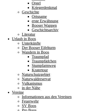
Orgel
Kriegerdenkmal
Geschichte
Ortsname
erste Erwähnung
Booser Wappen
Geschichtsarchiv
Literatur
Urlaub in Boos
Unterkünfte
Der Booser Eifelturm
Wandern in Boos
Traumpfad
Traumpfädchen
Stumpfarmweg
Kratertour
Naturschutzgebiet
Naturwaldreservat
Vulkanismus
in der Nähe
Vereine
Informationen aus den Vereinen
Feuerwehr
SV Boos
Pro Boos