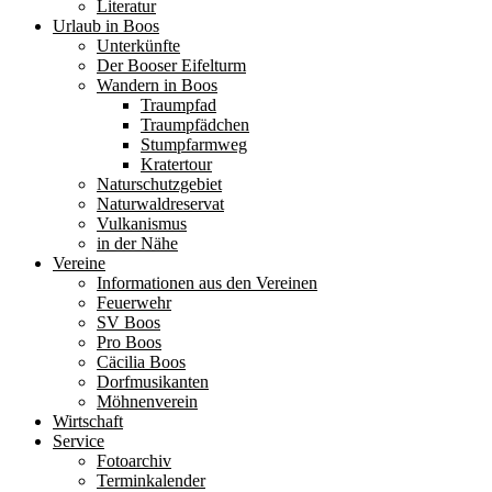
Literatur
Urlaub in Boos
Unterkünfte
Der Booser Eifelturm
Wandern in Boos
Traumpfad
Traumpfädchen
Stumpfarmweg
Kratertour
Naturschutzgebiet
Naturwaldreservat
Vulkanismus
in der Nähe
Vereine
Informationen aus den Vereinen
Feuerwehr
SV Boos
Pro Boos
Cäcilia Boos
Dorfmusikanten
Möhnenverein
Wirtschaft
Service
Fotoarchiv
Terminkalender