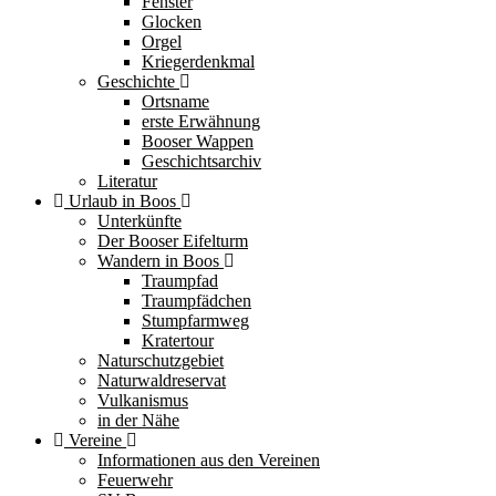
Fenster
Glocken
Orgel
Kriegerdenkmal
Geschichte
Ortsname
erste Erwähnung
Booser Wappen
Geschichtsarchiv
Literatur
Urlaub in Boos
Unterkünfte
Der Booser Eifelturm
Wandern in Boos
Traumpfad
Traumpfädchen
Stumpfarmweg
Kratertour
Naturschutzgebiet
Naturwaldreservat
Vulkanismus
in der Nähe
Vereine
Informationen aus den Vereinen
Feuerwehr