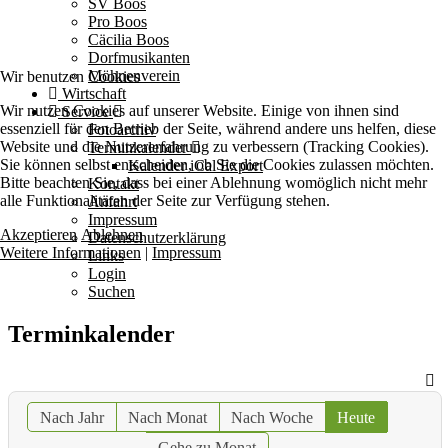
SV Boos
Pro Boos
Cäcilia Boos
Dorfmusikanten
Möhnenverein
Wir benutzen Cookies
Wirtschaft
Wir nutzen Cookies auf unserer Website. Einige von ihnen sind
Service
essenziell für den Betrieb der Seite, während andere uns helfen, diese
Fotoarchiv
Website und die Nutzererfahrung zu verbessern (Tracking Cookies).
Terminkalender
Sie können selbst entscheiden, ob Sie die Cookies zulassen möchten.
Kalender iCal Export
Bitte beachten Sie, dass bei einer Ablehnung womöglich nicht mehr
Kontakt
alle Funktionalitäten der Seite zur Verfügung stehen.
Anfahrt
Impressum
Akzeptieren
Ablehnen
Datenschutzerklärung
Weitere Informationen
|
Impressum
Links
Login
Suchen
Terminkalender
Nach Jahr
Nach Monat
Nach Woche
Heute
Gehe zu Monat