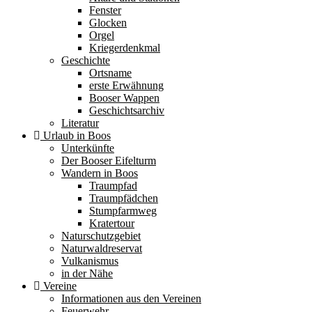
Fenster
Glocken
Orgel
Kriegerdenkmal
Geschichte
Ortsname
erste Erwähnung
Booser Wappen
Geschichtsarchiv
Literatur
Urlaub in Boos
Unterkünfte
Der Booser Eifelturm
Wandern in Boos
Traumpfad
Traumpfädchen
Stumpfarmweg
Kratertour
Naturschutzgebiet
Naturwaldreservat
Vulkanismus
in der Nähe
Vereine
Informationen aus den Vereinen
Feuerwehr