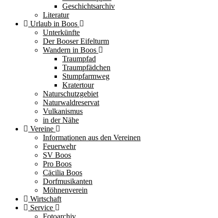
Geschichtsarchiv
Literatur
Urlaub in Boos
Unterkünfte
Der Booser Eifelturm
Wandern in Boos
Traumpfad
Traumpfädchen
Stumpfarmweg
Kratertour
Naturschutzgebiet
Naturwaldreservat
Vulkanismus
in der Nähe
Vereine
Informationen aus den Vereinen
Feuerwehr
SV Boos
Pro Boos
Cäcilia Boos
Dorfmusikanten
Möhnenverein
Wirtschaft
Service
Fotoarchiv