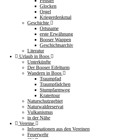
Fenster
Glocken
Orgel
Kriegerdenkmal
Geschichte
Ortsname
erste Erwähnung
Booser Wappen
Geschichtsarchiv
Literatur
Urlaub in Boos
Unterkünfte
Der Booser Eifelturm
Wandern in Boos
Traumpfad
Traumpfädchen
Stumpfarmweg
Kratertour
Naturschutzgebiet
Naturwaldreservat
Vulkanismus
in der Nähe
Vereine
Informationen aus den Vereinen
Feuerwehr