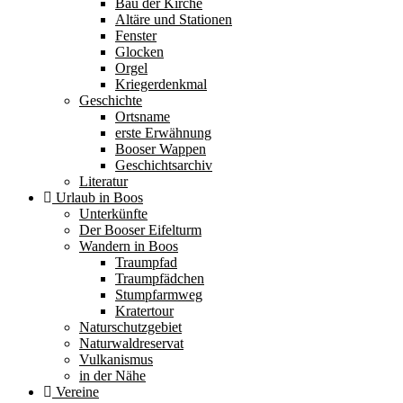
Bau der Kirche
Altäre und Stationen
Fenster
Glocken
Orgel
Kriegerdenkmal
Geschichte
Ortsname
erste Erwähnung
Booser Wappen
Geschichtsarchiv
Literatur
Urlaub in Boos
Unterkünfte
Der Booser Eifelturm
Wandern in Boos
Traumpfad
Traumpfädchen
Stumpfarmweg
Kratertour
Naturschutzgebiet
Naturwaldreservat
Vulkanismus
in der Nähe
Vereine