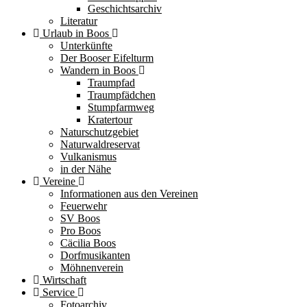
Geschichtsarchiv
Literatur
Urlaub in Boos
Unterkünfte
Der Booser Eifelturm
Wandern in Boos
Traumpfad
Traumpfädchen
Stumpfarmweg
Kratertour
Naturschutzgebiet
Naturwaldreservat
Vulkanismus
in der Nähe
Vereine
Informationen aus den Vereinen
Feuerwehr
SV Boos
Pro Boos
Cäcilia Boos
Dorfmusikanten
Möhnenverein
Wirtschaft
Service
Fotoarchiv