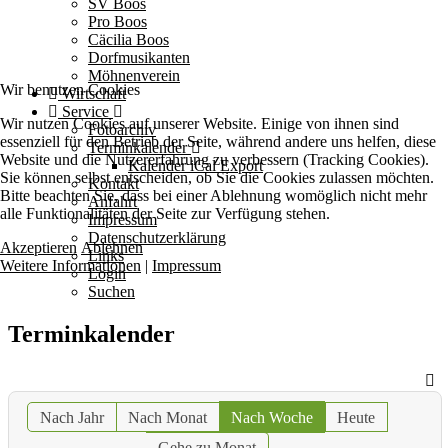
SV Boos
Pro Boos
Cäcilia Boos
Dorfmusikanten
Möhnenverein
Wir benutzen Cookies
Wirtschaft
Service
Wir nutzen Cookies auf unserer Website. Einige von ihnen sind
Fotoarchiv
essenziell für den Betrieb der Seite, während andere uns helfen, diese
Terminkalender
Website und die Nutzererfahrung zu verbessern (Tracking Cookies).
Kalender iCal Export
Sie können selbst entscheiden, ob Sie die Cookies zulassen möchten.
Kontakt
Bitte beachten Sie, dass bei einer Ablehnung womöglich nicht mehr
Anfahrt
alle Funktionalitäten der Seite zur Verfügung stehen.
Impressum
Datenschutzerklärung
Akzeptieren
Ablehnen
Links
Weitere Informationen
|
Impressum
Login
Suchen
Terminkalender
Nach Jahr
Nach Monat
Nach Woche
Heute
Gehe zu Monat