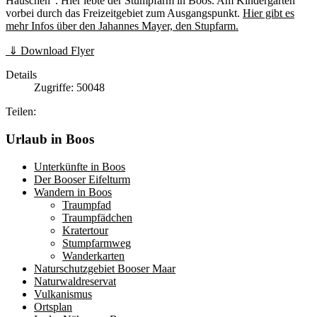
Häuschen". Hier lebte der Stumpfarm in Boos. Am Kindergarten
vorbei durch das Freizeitgebiet zum Ausgangspunkt.
Hier gibt es
mehr Infos über den Jahannes Mayer, den Stupfarm.
⇓ Download Flyer
Details
Zugriffe: 50048
Teilen:
Urlaub in Boos
Unterkünfte in Boos
Der Booser Eifelturm
Wandern in Boos
Traumpfad
Traumpfädchen
Kratertour
Stumpfarmweg
Wanderkarten
Naturschutzgebiet Booser Maar
Naturwaldreservat
Vulkanismus
Ortsplan