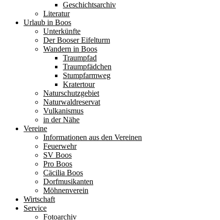
Geschichtsarchiv
Literatur
Urlaub in Boos
Unterkünfte
Der Booser Eifelturm
Wandern in Boos
Traumpfad
Traumpfädchen
Stumpfarmweg
Kratertour
Naturschutzgebiet
Naturwaldreservat
Vulkanismus
in der Nähe
Vereine
Informationen aus den Vereinen
Feuerwehr
SV Boos
Pro Boos
Cäcilia Boos
Dorfmusikanten
Möhnenverein
Wirtschaft
Service
Fotoarchiv