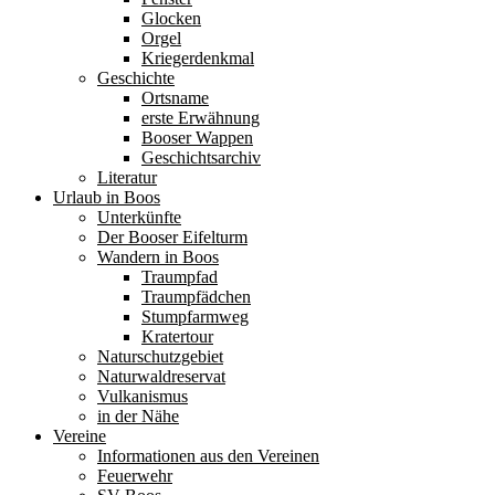
Glocken
Orgel
Kriegerdenkmal
Geschichte
Ortsname
erste Erwähnung
Booser Wappen
Geschichtsarchiv
Literatur
Urlaub in Boos
Unterkünfte
Der Booser Eifelturm
Wandern in Boos
Traumpfad
Traumpfädchen
Stumpfarmweg
Kratertour
Naturschutzgebiet
Naturwaldreservat
Vulkanismus
in der Nähe
Vereine
Informationen aus den Vereinen
Feuerwehr