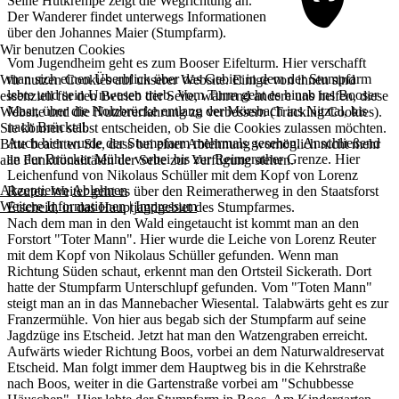
Seine Hutkrempe zeigt die Wegrichtung an.
Der Wanderer findet unterwegs Informationen
über den Johannes Maier (Stumpfarm).
Wir benutzen Cookies
Vom Jugendheim geht es zum Booser Eifelturm. Hier verschafft
man sich einen Überblick über das Gebiet in dem der Stumpfarm
Wir nutzen Cookies auf unserer Website. Einige von ihnen sind
lebte und sein Unwesen trieb. Vom Turm geht es hinab ins Booser
essenziell für den Betrieb der Seite, während andere uns helfen, diese
Maar, über die Holzbrücke entlang der Mörsbach ins Nitztal, bis
Website und die Nutzererfahrung zu verbessern (Tracking Cookies).
nach Brücktal.
Sie können selbst entscheiden, ob Sie die Cookies zulassen möchten.
Auch hier wurde der Stumpfarm mehrmals gesehen. Anschließend
Bitte beachten Sie, dass bei einer Ablehnung womöglich nicht mehr
an der Brücker Mühle vorbei bis zur Reimerather Grenze. Hier
alle Funktionalitäten der Seite zur Verfügung stehen.
Leichenfund von Nikolaus Schüller mit dem Kopf von Lorenz
Akzeptieren
Ablehnen
Reuter. Weiter geht es über den Reimeratherweg in den Staatsforst
Weitere Informationen
|
Impressum
Etscheid, in das Hauptjagdgebiet des Stumpfarmes.
Nach dem man in den Wald eingetaucht ist kommt man an den
Forstort "Toter Mann". Hier wurde die Leiche von Lorenz Reuter
mit dem Kopf von Nikolaus Schüller gefunden. Wenn man
Richtung Süden schaut, erkennt man den Ortsteil Sickerath. Dort
hatte der Stumpfarm Unterschlupf gefunden. Vom "Toten Mann"
steigt man an in das Mannebacher Wiesental. Talabwärts geht es zur
Franzermühle. Von hier aus begab sich der Stumpfarm auf seine
Jagdzüge ins Etscheid. Jetzt hat man den Watzengraben erreicht.
Aufwärts wieder Richtung Boos, vorbei an dem Naturwaldreservat
Etscheid. Man folgt immer dem Hauptweg bis in die Kehrstraße
nach Boos, weiter in die Gartenstraße vorbei am "Schubbesse