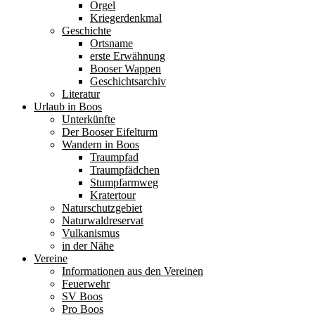
Orgel
Kriegerdenkmal
Geschichte
Ortsname
erste Erwähnung
Booser Wappen
Geschichtsarchiv
Literatur
Urlaub in Boos
Unterkünfte
Der Booser Eifelturm
Wandern in Boos
Traumpfad
Traumpfädchen
Stumpfarmweg
Kratertour
Naturschutzgebiet
Naturwaldreservat
Vulkanismus
in der Nähe
Vereine
Informationen aus den Vereinen
Feuerwehr
SV Boos
Pro Boos