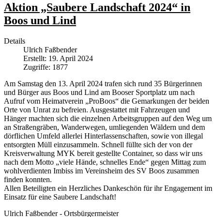
Aktion „Saubere Landschaft 2024“ in
Boos und Lind
Details
Ulrich Faßbender
Erstellt: 19. April 2024
Zugriffe: 1877
Am Samstag den 13. April 2024 trafen sich rund 35 Bürgerinnen
und Bürger aus Boos und Lind am Booser Sportplatz um nach
Aufruf vom Heimatverein „ProBoos“ die Gemarkungen der beiden
Orte von Unrat zu befreien. Ausgestattet mit Fahrzeugen und
Hänger machten sich die einzelnen Arbeitsgruppen auf den Weg um
an Straßengräben, Wanderwegen, umliegenden Wäldern und dem
dörflichen Umfeld allerlei Hinterlassenschaften, sowie von illegal
entsorgten Müll einzusammeln. Schnell füllte sich der von der
Kreisverwaltung MYK bereit gestellte Container, so dass wir uns
nach dem Motto „viele Hände, schnelles Ende“ gegen Mittag zum
wohlverdienten Imbiss im Vereinsheim des SV Boos zusammen
finden konnten.
Allen Beteiligten ein Herzliches Dankeschön für ihr Engagement im
Einsatz für eine Saubere Landschaft!
Ulrich Faßbender - Ortsbürgermeister