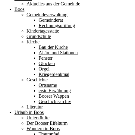
Aktuelles aus der Gemeinde
Boos
Gemeindeverwaltung
Gemeinderat
Rechnungsprüfung
Kindertagesstätte
Grundschule
Kirche
Bau der Kirche
Altäre und Stationen
Fenster
Glocken
Orgel
Kriegerdenkmal
Geschichte
Ortsname
erste Erwähnung
Booser Wappen
Geschichtsarchiv
Literatur
Urlaub in Boos
Unterkünfte
Der Booser Eifelturm
Wandern in Boos
Traumpfad