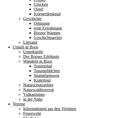
Glocken
Orgel
Kriegerdenkmal
Geschichte
Ortsname
erste Erwähnung
Booser Wappen
Geschichtsarchiv
Literatur
Urlaub in Boos
Unterkünfte
Der Booser Eifelturm
Wandern in Boos
Traumpfad
Traumpfädchen
Stumpfarmweg
Kratertour
Naturschutzgebiet
Naturwaldreservat
Vulkanismus
in der Nähe
Vereine
Informationen aus den Vereinen
Feuerwehr