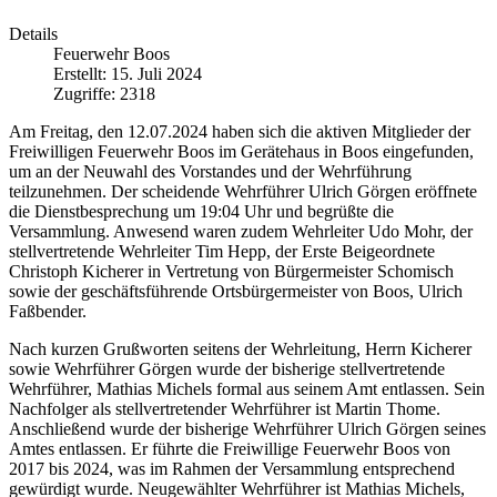
Details
Feuerwehr Boos
Erstellt: 15. Juli 2024
Zugriffe: 2318
Am Freitag, den 12.07.2024 haben sich die aktiven Mitglieder der
Freiwilligen Feuerwehr Boos im Gerätehaus in Boos eingefunden,
um an der Neuwahl des Vorstandes und der Wehrführung
teilzunehmen. Der scheidende Wehrführer Ulrich Görgen eröffnete
die Dienstbesprechung um 19:04 Uhr und begrüßte die
Versammlung. Anwesend waren zudem Wehrleiter Udo Mohr, der
stellvertretende Wehrleiter Tim Hepp, der Erste Beigeordnete
Christoph Kicherer in Vertretung von Bürgermeister Schomisch
sowie der geschäftsführende Ortsbürgermeister von Boos, Ulrich
Faßbender.
Nach kurzen Grußworten seitens der Wehrleitung, Herrn Kicherer
sowie Wehrführer Görgen wurde der bisherige stellvertretende
Wehrführer, Mathias Michels formal aus seinem Amt entlassen. Sein
Nachfolger als stellvertretender Wehrführer ist Martin Thome.
Anschließend wurde der bisherige Wehrführer Ulrich Görgen seines
Amtes entlassen. Er führte die Freiwillige Feuerwehr Boos von
2017 bis 2024, was im Rahmen der Versammlung entsprechend
gewürdigt wurde. Neugewählter Wehrführer ist Mathias Michels,