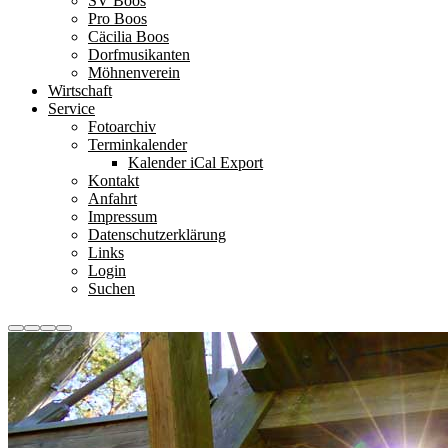
SV Boos
Pro Boos
Cäcilia Boos
Dorfmusikanten
Möhnenverein
Wirtschaft
Service
Fotoarchiv
Terminkalender
Kalender iCal Export
Kontakt
Anfahrt
Impressum
Datenschutzerklärung
Links
Login
Suchen