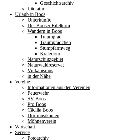
Geschichtsarchiv
Literatur
Urlaub in Boos
Unterkünfte
Der Booser Eifelturm
Wandern in Boos
Traumpfad
Traumpfädchen
Stumpfarmweg
Kratertour
Naturschutzgebiet
Naturwaldreservat
Vulkanismus
in der Nähe
Vereine
Informationen aus den Vereinen
Feuerwehr
SV Boos
Pro Boos
Cäcilia Boos
Dorfmusikanten
Möhnenverein
Wirtschaft
Service
Fotoarchiv