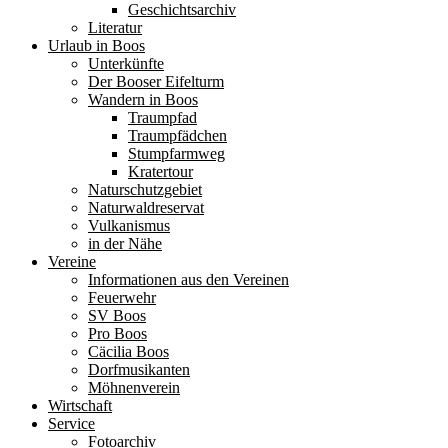
Geschichtsarchiv
Literatur
Urlaub in Boos
Unterkünfte
Der Booser Eifelturm
Wandern in Boos
Traumpfad
Traumpfädchen
Stumpfarmweg
Kratertour
Naturschutzgebiet
Naturwaldreservat
Vulkanismus
in der Nähe
Vereine
Informationen aus den Vereinen
Feuerwehr
SV Boos
Pro Boos
Cäcilia Boos
Dorfmusikanten
Möhnenverein
Wirtschaft
Service
Fotoarchiv