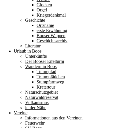
Glocken
Orgel
Kriegerdenkmal
Geschichte
Ortsname
erste Erwähnung
Booser Wappen
Geschichtsarchiv
Literatur
Urlaub in Boos
Unterkünfte
Der Booser Eifelturm
Wandern in Boos
Traumpfad
Traumpfädchen
Stumpfarmweg
Kratertour
Naturschutzgebiet
Naturwaldreservat
Vulkanismus
in der Nähe
Vereine
Informationen aus den Vereinen
Feuerwehr