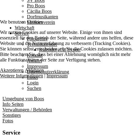
SV Boos
Pro Boos
Cäcilia Boos
Dorfmusikanten
Wir benutzen Cookies
Möhnenverein
Wirtschaft
Wir nutzen Cookies auf unserer Website. Einige von ihnen sind
Service
essenziell für den Betrieb der Seite, während andere uns helfen, diese
Fotoarchiv
Website und die Nutzererfahrung zu verbessern (Tracking Cookies).
Terminkalender
Sie können selbst entscheiden, ob Sie die Cookies zulassen möchten.
Kalender iCal Export
Bitte beachten Sie, dass bei einer Ablehnung womöglich nicht mehr
Kontakt
alle Funktionalitäten der Seite zur Verfügung stehen.
Anfahrt
Impressum
Akzeptieren
Ablehnen
Datenschutzerklärung
Weitere Informationen
|
Impressum
Links
Login
Suchen
Umgebung von Boos
Info Seiten
Verwaltungen / Behörden
Sonstiges
Fotos
Service