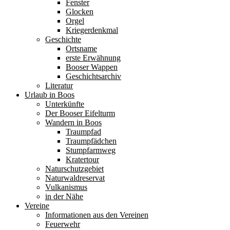
Fenster
Glocken
Orgel
Kriegerdenkmal
Geschichte
Ortsname
erste Erwähnung
Booser Wappen
Geschichtsarchiv
Literatur
Urlaub in Boos
Unterkünfte
Der Booser Eifelturm
Wandern in Boos
Traumpfad
Traumpfädchen
Stumpfarmweg
Kratertour
Naturschutzgebiet
Naturwaldreservat
Vulkanismus
in der Nähe
Vereine
Informationen aus den Vereinen
Feuerwehr