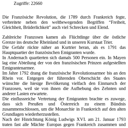
Zugriffe: 22660
Die Französiche Revolution, die 1789 durch Frankreich fegte,
verbreitete neben den weltbewegenden Begriffen “Freiheit,
Gleichheit, Brüderlichkeit" auch viel Schrecken und Elend.
Zahlreiche Franzosen kamen als Flüchtlinge über die östliche
Grenze ins deutsche Rheinland und in unseren Kurstaat Trier.
Die Gefahr rückte näher an Kurtrier heran, als es 1791 das
Hauptquartier der französischen Emigranten wurde.
In Andernach quartierten sich damals 500 Personen ein. In Mayen
lag eine Abteilung der von den französischen Prinzen aufgestellten
Emigrantenarmee.
Im Jahre 1792 drang die französische Revolutionsarmee bis an den
Rhein vor. Entgegen der führenden Oberschicht des Staates
wünschte die hiesige Bevölkerung vielfach den Einmarsch der
Franzosen, weil sie von ihnen die Aufhebung des Zehnten und
anderer Lasten erwartete.
Die einflussreiche Vertretung der Emigranten brachte es zuwege,
dass sich Preußen und Österreich zu einem Bündnis
zusammenschlossen, um die Monarchie in Frankreich auf den alten
Grundlagen wiederherzustellen.
Nach der Hinrichtung König Ludwigs XVI. am 21. Januar 1793
traten fast alle Mächte Europas gegen Frankreich zusammen und