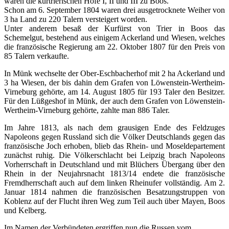
waren die kurtrierischen Höfe I, II und III zu Boos.
Schon am 6. September 1804 waren drei ausgetrocknete Weiher von
3 ha Land zu 220 Talern versteigert worden.
Unter anderem besaß der Kurfürst von Trier in Boos das
Schemelgut, bestehend aus einigem Ackerland und Wiesen, welches
die französische Regierung am 22. Oktober 1807 für den Preis von
85 Talern verkaufte.
In Münk wechselte der Ober-Eschbacherhof mit 2 ha Ackerland und
3 ha Wiesen, der bis dahin dem Grafen von Löwenstein-Wertheim-
Virneburg gehörte, am 14. August 1805 für 193 Taler den Besitzer.
Für den Lüßgeshof in Münk, der auch dem Grafen von Löwenstein-
Wertheim-Virneburg gehörte, zahlte man 886 Taler.
Im Jahre 1813, als nach dem grausigen Ende des Feldzuges
Napoleons gegen Russland sich die Völker Deutschlands gegen das
französische Joch erhoben, blieb das Rhein- und Moseldepartement
zunächst ruhig. Die Völkerschlacht bei Leipzig brach Napoleons
Vorherrschaft in Deutschland und mit Blüchers Übergang über den
Rhein in der Neujahrsnacht 1813/14 endete die französische
Fremdherrschaft auch auf dem linken Rheinufer vollständig. Am 2.
Januar 1814 nahmen die französischen Besatzungstruppen von
Koblenz auf der Flucht ihren Weg zum Teil auch über Mayen, Boos
und Kelberg.
Im Namen der Verbündeten ergriffen nun die Russen vom