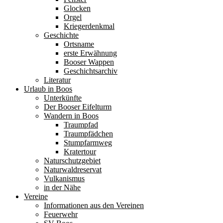
Glocken
Orgel
Kriegerdenkmal
Geschichte
Ortsname
erste Erwähnung
Booser Wappen
Geschichtsarchiv
Literatur
Urlaub in Boos
Unterkünfte
Der Booser Eifelturm
Wandern in Boos
Traumpfad
Traumpfädchen
Stumpfarmweg
Kratertour
Naturschutzgebiet
Naturwaldreservat
Vulkanismus
in der Nähe
Vereine
Informationen aus den Vereinen
Feuerwehr