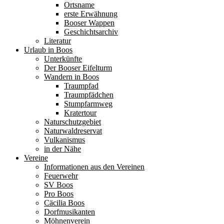
Ortsname
erste Erwähnung
Booser Wappen
Geschichtsarchiv
Literatur
Urlaub in Boos
Unterkünfte
Der Booser Eifelturm
Wandern in Boos
Traumpfad
Traumpfädchen
Stumpfarmweg
Kratertour
Naturschutzgebiet
Naturwaldreservat
Vulkanismus
in der Nähe
Vereine
Informationen aus den Vereinen
Feuerwehr
SV Boos
Pro Boos
Cäcilia Boos
Dorfmusikanten
Möhnenverein