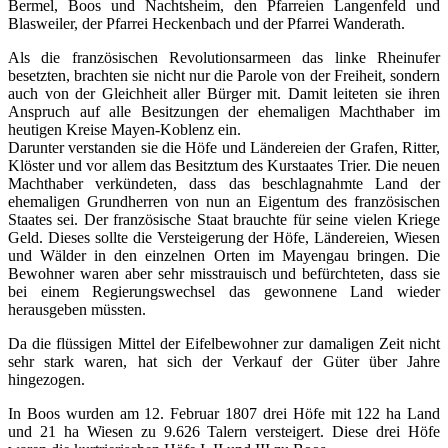
Bermel, Boos und Nachtsheim, den Pfarreien Langenfeld und
Blasweiler, der Pfarrei Heckenbach und der Pfarrei Wanderath.
Als die französischen Revolutionsarmeen das linke Rheinufer
besetzten, brachten sie nicht nur die Parole von der Freiheit, sondern
auch von der Gleichheit aller Bürger mit. Damit leiteten sie ihren
Anspruch auf alle Besitzungen der ehemaligen Machthaber im
heutigen Kreise Mayen-Koblenz ein.
Darunter verstanden sie die Höfe und Ländereien der Grafen, Ritter,
Klöster und vor allem das Besitztum des Kurstaates Trier. Die neuen
Machthaber verkündeten, dass das beschlagnahmte Land der
ehemaligen Grundherren von nun an Eigentum des französischen
Staates sei. Der französische Staat brauchte für seine vielen Kriege
Geld. Dieses sollte die Versteigerung der Höfe, Ländereien, Wiesen
und Wälder in den einzelnen Orten im Mayengau bringen. Die
Bewohner waren aber sehr misstrauisch und befürchteten, dass sie
bei einem Regierungswechsel das gewonnene Land wieder
herausgeben müssten.
Da die flüssigen Mittel der Eifelbewohner zur damaligen Zeit nicht
sehr stark waren, hat sich der Verkauf der Güter über Jahre
hingezogen.
In Boos wurden am 12. Februar 1807 drei Höfe mit 122 ha Land
und 21 ha Wiesen zu 9.626 Talern versteigert. Diese drei Höfe