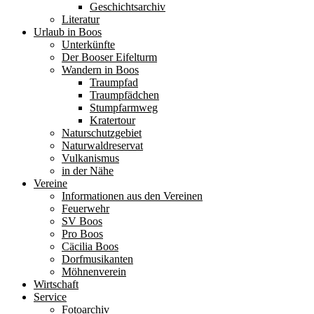
Geschichtsarchiv
Literatur
Urlaub in Boos
Unterkünfte
Der Booser Eifelturm
Wandern in Boos
Traumpfad
Traumpfädchen
Stumpfarmweg
Kratertour
Naturschutzgebiet
Naturwaldreservat
Vulkanismus
in der Nähe
Vereine
Informationen aus den Vereinen
Feuerwehr
SV Boos
Pro Boos
Cäcilia Boos
Dorfmusikanten
Möhnenverein
Wirtschaft
Service
Fotoarchiv