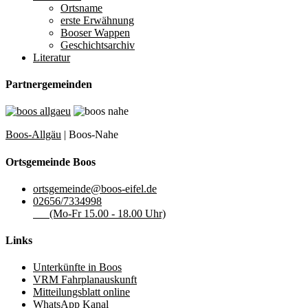
Ortsname
erste Erwähnung
Booser Wappen
Geschichtsarchiv
Literatur
Partnergemeinden
Boos-Allgäu
| Boos-Nahe
Ortsgemeinde Boos
ortsgemeinde@boos-eifel.de
02656/7334998
(Mo-Fr 15.00 - 18.00 Uhr)
Links
Unterkünfte in Boos
VRM Fahrplanauskunft
Mitteilungsblatt online
WhatsApp Kanal