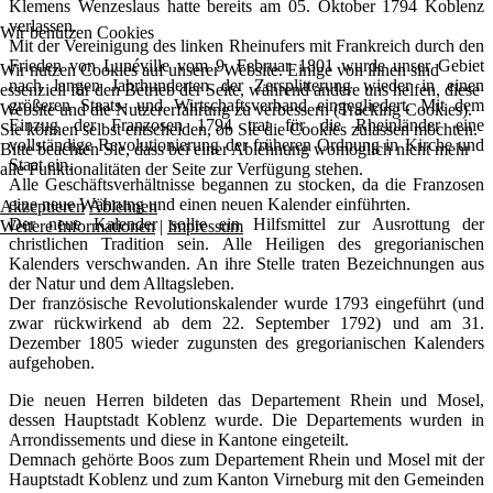
Klemens Wenzeslaus hatte bereits am 05. Oktober 1794 Koblenz
verlassen.
Wir benutzen Cookies
Mit der Vereinigung des linken Rheinufers mit Frankreich durch den
Frieden von Lunéville vom 9. Februar 1801 wurde unser Gebiet
Wir nutzen Cookies auf unserer Website. Einige von ihnen sind
nach langen Jahrhunderten der Zersplitterung wieder in einen
essenziell für den Betrieb der Seite, während andere uns helfen, diese
größeren Staats- und Wirtschaftsverband eingegliedert. Mit dem
Website und die Nutzererfahrung zu verbessern (Tracking Cookies).
Einzug der Franzosen 1794 trat für die Rheinländer eine
Sie können selbst entscheiden, ob Sie die Cookies zulassen möchten.
vollständige Revolutionierung der früheren Ordnung in Kirche und
Bitte beachten Sie, dass bei einer Ablehnung womöglich nicht mehr
Staat ein.
alle Funktionalitäten der Seite zur Verfügung stehen.
Alle Geschäftsverhältnisse begannen zu stocken, da die Franzosen
eine neue Währung und einen neuen Kalender einführten.
Akzeptieren
Ablehnen
Der neue Kalender sollte ein Hilfsmittel zur Ausrottung der
Weitere Informationen
|
Impressum
christlichen Tradition sein. Alle Heiligen des gregorianischen
Kalenders verschwanden. An ihre Stelle traten Bezeichnungen aus
der Natur und dem Alltagsleben.
Der französische Revolutionskalender wurde 1793 eingeführt (und
zwar rückwirkend ab dem 22. September 1792) und am 31.
Dezember 1805 wieder zugunsten des gregorianischen Kalenders
aufgehoben.
Die neuen Herren bildeten das Departement Rhein und Mosel,
dessen Hauptstadt Koblenz wurde. Die Departements wurden in
Arrondissements und diese in Kantone eingeteilt.
Demnach gehörte Boos zum Departement Rhein und Mosel mit der
Hauptstadt Koblenz und zum Kanton Virneburg mit den Gemeinden