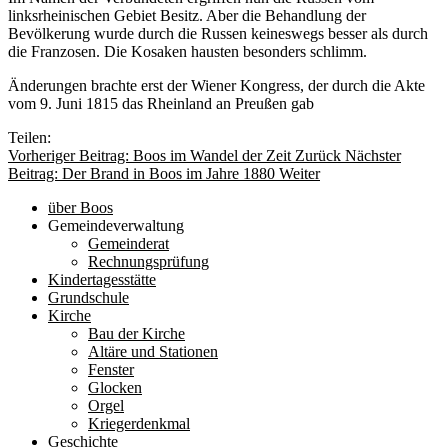
linksrheinischen Gebiet Besitz. Aber die Behandlung der
Bevölkerung wurde durch die Russen keineswegs besser als durch
die Franzosen. Die Kosaken hausten besonders schlimm.
Änderungen brachte erst der Wiener Kongress, der durch die Akte
vom 9. Juni 1815 das Rheinland an Preußen gab
Teilen:
Vorheriger Beitrag: Boos im Wandel der Zeit
Zurück
Nächster
Beitrag: Der Brand in Boos im Jahre 1880
Weiter
über Boos
Gemeindeverwaltung
Gemeinderat
Rechnungsprüfung
Kindertagesstätte
Grundschule
Kirche
Bau der Kirche
Altäre und Stationen
Fenster
Glocken
Orgel
Kriegerdenkmal
Geschichte