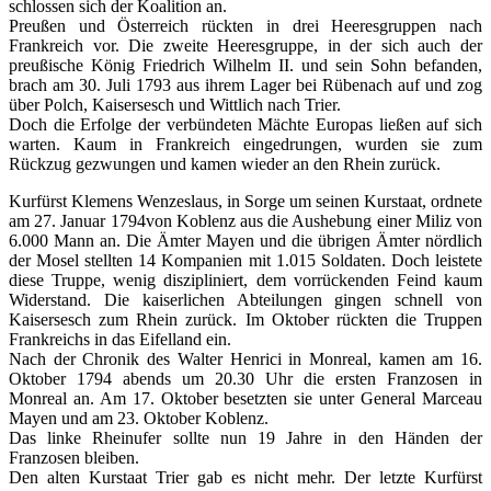
schlossen sich der Koalition an.
Preußen und Österreich rückten in drei Heeresgruppen nach
Frankreich vor. Die zweite Heeresgruppe, in der sich auch der
preußische König Friedrich Wilhelm II. und sein Sohn befanden,
brach am 30. Juli 1793 aus ihrem Lager bei Rübenach auf und zog
über Polch, Kaisersesch und Wittlich nach Trier.
Doch die Erfolge der verbündeten Mächte Europas ließen auf sich
warten. Kaum in Frankreich eingedrungen, wurden sie zum
Rückzug gezwungen und kamen wieder an den Rhein zurück.
Kurfürst Klemens Wenzeslaus, in Sorge um seinen Kurstaat, ordnete
am 27. Januar 1794von Koblenz aus die Aushebung einer Miliz von
6.000 Mann an. Die Ämter Mayen und die übrigen Ämter nördlich
der Mosel stellten 14 Kompanien mit 1.015 Soldaten. Doch leistete
diese Truppe, wenig diszipliniert, dem vorrückenden Feind kaum
Widerstand. Die kaiserlichen Abteilungen gingen schnell von
Kaisersesch zum Rhein zurück. Im Oktober rückten die Truppen
Frankreichs in das Eifelland ein.
Nach der Chronik des Walter Henrici in Monreal, kamen am 16.
Oktober 1794 abends um 20.30 Uhr die ersten Franzosen in
Monreal an. Am 17. Oktober besetzten sie unter General Marceau
Mayen und am 23. Oktober Koblenz.
Das linke Rheinufer sollte nun 19 Jahre in den Händen der
Franzosen bleiben.
Den alten Kurstaat Trier gab es nicht mehr. Der letzte Kurfürst