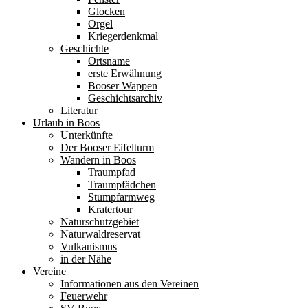
Glocken
Orgel
Kriegerdenkmal
Geschichte
Ortsname
erste Erwähnung
Booser Wappen
Geschichtsarchiv
Literatur
Urlaub in Boos
Unterkünfte
Der Booser Eifelturm
Wandern in Boos
Traumpfad
Traumpfädchen
Stumpfarmweg
Kratertour
Naturschutzgebiet
Naturwaldreservat
Vulkanismus
in der Nähe
Vereine
Informationen aus den Vereinen
Feuerwehr