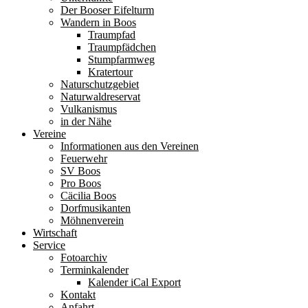
Der Booser Eifelturm
Wandern in Boos
Traumpfad
Traumpfädchen
Stumpfarmweg
Kratertour
Naturschutzgebiet
Naturwaldreservat
Vulkanismus
in der Nähe
Vereine
Informationen aus den Vereinen
Feuerwehr
SV Boos
Pro Boos
Cäcilia Boos
Dorfmusikanten
Möhnenverein
Wirtschaft
Service
Fotoarchiv
Terminkalender
Kalender iCal Export
Kontakt
Anfahrt