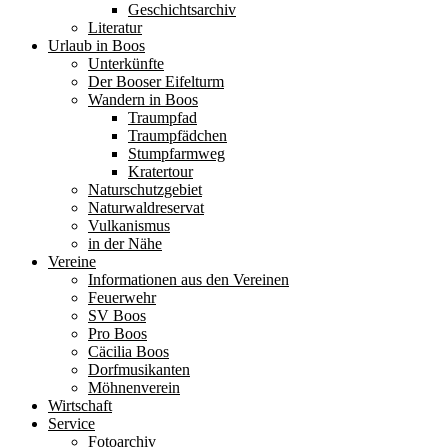
Geschichtsarchiv
Literatur
Urlaub in Boos
Unterkünfte
Der Booser Eifelturm
Wandern in Boos
Traumpfad
Traumpfädchen
Stumpfarmweg
Kratertour
Naturschutzgebiet
Naturwaldreservat
Vulkanismus
in der Nähe
Vereine
Informationen aus den Vereinen
Feuerwehr
SV Boos
Pro Boos
Cäcilia Boos
Dorfmusikanten
Möhnenverein
Wirtschaft
Service
Fotoarchiv