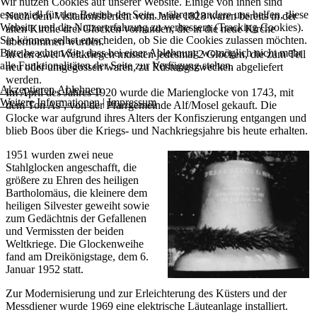
Wir nutzen Cookies auf unserer Website. Einige von ihnen sind
essenziell für den Betrieb der Seite, während andere uns helfen, diese
Nach dem Visitationsbericht vom Jahre 1828 waren bereits in der
Website und die Nutzererfahrung zu verbessern (Tracking Cookies).
alten Kirche drei Glocken vorhanden, die in die neue Kirche
Sie können selbst entscheiden, ob Sie die Cookies zulassen möchten.
übernommen wurden.
Bitte beachten Sie, dass bei einer Ablehnung womöglich nicht mehr
In den zwei Weltkriegen mussten jedesmal 2 Glocken, die zum Teil
alle Funktionalitäten der Seite zur Verfügung stehen.
neu oder umgegossen waren, zu Rüstungszwecken abgeliefert
werden.
Akzeptieren
Ablehnen
Im April des Jahres 1920 wurde die Marienglocke von 1743, mit
Weitere Informationen
|
Impressum
dem Ton As`, von der Pfarrgemeinde Alf/Mosel gekauft. Die
Glocke war aufgrund ihres Alters der Konfiszierung entgangen und
blieb Boos über die Kriegs- und Nachkriegsjahre bis heute erhalten.
1951 wurden zwei neue
Stahlglocken angeschafft, die
größere zu Ehren des heiligen
Bartholomäus, die kleinere dem
heiligen Silvester geweiht sowie
zum Gedächtnis der Gefallenen
und Vermissten der beiden
Weltkriege. Die Glockenweihe
fand am Dreikönigstage, dem 6.
Januar 1952 statt.
Zur Modernisierung und zur Erleichterung des Küsters und der
Messdiener wurde 1969 eine elektrische Läuteanlage installiert.