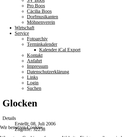
SV Boos
Pro Boos
Cäcilia Boos
Dorfmusikanten
Möhnenverein
Wirtschaft
Service
Fotoarchiv
Terminkalender
Kalender iCal Export
Kontakt
Anfahrt
Impressum
Datenschutzerklärung
Links
Login
Suchen
Glocken
Details
Erstellt: 08. Juli 2006
Wir benutzen Cookies
Zugriffe: 32258