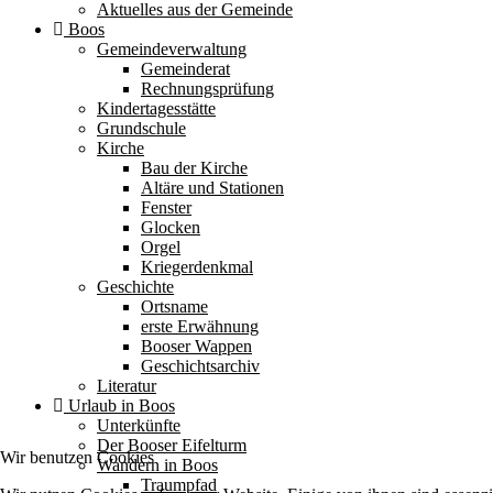
Aktuelles aus der Gemeinde
Boos
Gemeindeverwaltung
Gemeinderat
Rechnungsprüfung
Kindertagesstätte
Grundschule
Kirche
Bau der Kirche
Altäre und Stationen
Fenster
Glocken
Orgel
Kriegerdenkmal
Geschichte
Ortsname
erste Erwähnung
Booser Wappen
Geschichtsarchiv
Literatur
Urlaub in Boos
Unterkünfte
Der Booser Eifelturm
Wir benutzen Cookies
Wandern in Boos
Traumpfad