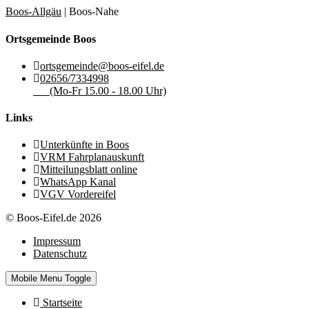
Boos-Allgäu
| Boos-Nahe
Ortsgemeinde Boos
ortsgemeinde@boos-eifel.de
02656/7334998
(Mo-Fr 15.00 - 18.00 Uhr)
Links
Unterkünfte in Boos
VRM Fahrplanauskunft
Mitteilungsblatt online
WhatsApp Kanal
VGV Vordereifel
© Boos-Eifel.de 2026
Impressum
Datenschutz
Mobile Menu Toggle
Startseite