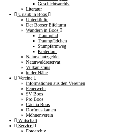
Geschichtsarchiv
Literatur
Urlaub in Boos
Unterkünfte
Der Booser Eifelturm
Wandern in Boos
Traumpfad
Traumpfädchen
Stumpfarmweg
Kratertour
Naturschutzgebiet
Naturwaldreservat
Vulkanismus
in der Nähe
Vereine
Informationen aus den Vereinen
Feuerwehr
SV Boos
Pro Boos
Cäcilia Boos
Dorfmusikanten
Möhnenverein
Wirtschaft
Service
Fotoarchiv