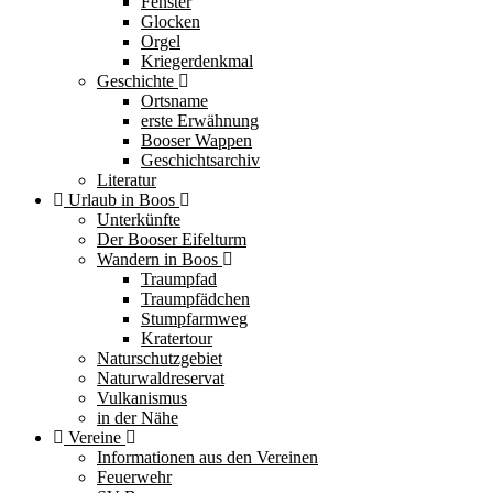
Fenster
Glocken
Orgel
Kriegerdenkmal
Geschichte
Ortsname
erste Erwähnung
Booser Wappen
Geschichtsarchiv
Literatur
Urlaub in Boos
Unterkünfte
Der Booser Eifelturm
Wandern in Boos
Traumpfad
Traumpfädchen
Stumpfarmweg
Kratertour
Naturschutzgebiet
Naturwaldreservat
Vulkanismus
in der Nähe
Vereine
Informationen aus den Vereinen
Feuerwehr