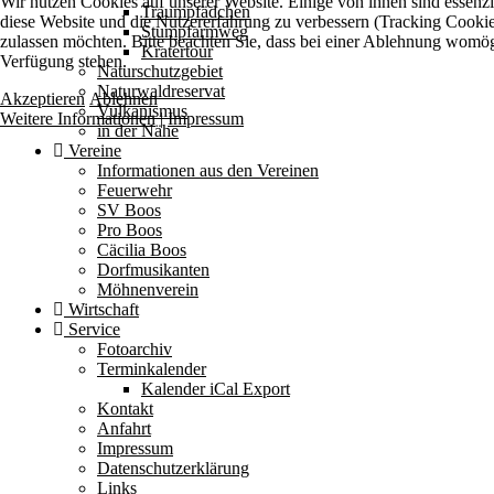
Wir nutzen Cookies auf unserer Website. Einige von ihnen sind essenzie
Traumpfädchen
diese Website und die Nutzererfahrung zu verbessern (Tracking Cookies
Stumpfarmweg
zulassen möchten. Bitte beachten Sie, dass bei einer Ablehnung womögli
Kratertour
Verfügung stehen.
Naturschutzgebiet
Naturwaldreservat
Akzeptieren
Ablehnen
Vulkanismus
Weitere Informationen
|
Impressum
in der Nähe
Vereine
Informationen aus den Vereinen
Feuerwehr
SV Boos
Pro Boos
Cäcilia Boos
Dorfmusikanten
Möhnenverein
Wirtschaft
Service
Fotoarchiv
Terminkalender
Kalender iCal Export
Kontakt
Anfahrt
Impressum
Datenschutzerklärung
Links