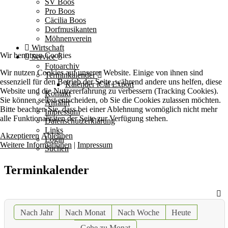
SV Boos
Pro Boos
Cäcilia Boos
Dorfmusikanten
Möhnenverein
Wirtschaft
Wir benutzen Cookies
Service
Fotoarchiv
Wir nutzen Cookies auf unserer Website. Einige von ihnen sind
Terminkalender
essenziell für den Betrieb der Seite, während andere uns helfen, diese
Kalender iCal Export
Website und die Nutzererfahrung zu verbessern (Tracking Cookies).
Kontakt
Sie können selbst entscheiden, ob Sie die Cookies zulassen möchten.
Anfahrt
Bitte beachten Sie, dass bei einer Ablehnung womöglich nicht mehr
Impressum
alle Funktionalitäten der Seite zur Verfügung stehen.
Datenschutzerklärung
Links
Akzeptieren
Ablehnen
Login
Weitere Informationen
|
Impressum
Suchen
Terminkalender
Nach Jahr
Nach Monat
Nach Woche
Heute
Gehe zu Monat