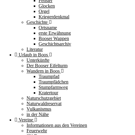
Fenster
Glocken
Orgel
Kriegerdenkmal
Geschichte
Ortsname
erste Erwähnung
Booser Wappen
Geschichtsarchiv
Literatur
Urlaub in Boos
Unterkünfte
Der Booser Eifelturm
Wandern in Boos
Traumpfad
Traumpfädchen
Stumpfarmweg
Kratertour
Naturschutzgebiet
Naturwaldreservat
Vulkanismus
in der Nähe
Vereine
Informationen aus den Vereinen
Feuerwehr