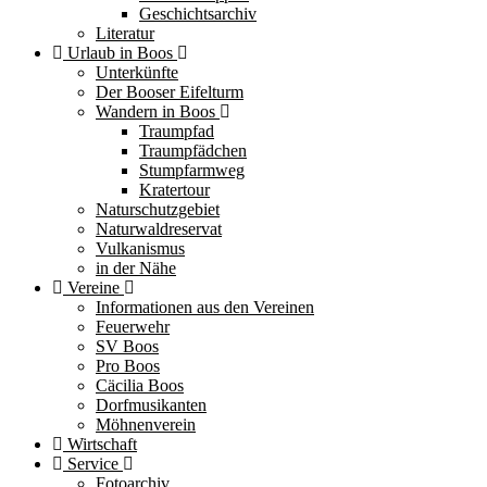
Geschichtsarchiv
Literatur
Urlaub in Boos
Unterkünfte
Der Booser Eifelturm
Wandern in Boos
Traumpfad
Traumpfädchen
Stumpfarmweg
Kratertour
Naturschutzgebiet
Naturwaldreservat
Vulkanismus
in der Nähe
Vereine
Informationen aus den Vereinen
Feuerwehr
SV Boos
Pro Boos
Cäcilia Boos
Dorfmusikanten
Möhnenverein
Wirtschaft
Service
Fotoarchiv