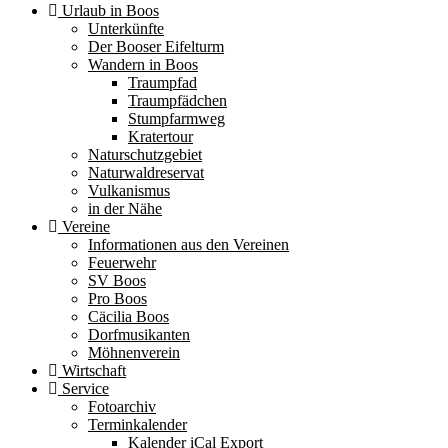
Urlaub in Boos
Unterkünfte
Der Booser Eifelturm
Wandern in Boos
Traumpfad
Traumpfädchen
Stumpfarmweg
Kratertour
Naturschutzgebiet
Naturwaldreservat
Vulkanismus
in der Nähe
Vereine
Informationen aus den Vereinen
Feuerwehr
SV Boos
Pro Boos
Cäcilia Boos
Dorfmusikanten
Möhnenverein
Wirtschaft
Service
Fotoarchiv
Terminkalender
Kalender iCal Export