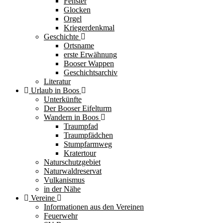
Fenster
Glocken
Orgel
Kriegerdenkmal
Geschichte
Ortsname
erste Erwähnung
Booser Wappen
Geschichtsarchiv
Literatur
Urlaub in Boos
Unterkünfte
Der Booser Eifelturm
Wandern in Boos
Traumpfad
Traumpfädchen
Stumpfarmweg
Kratertour
Naturschutzgebiet
Naturwaldreservat
Vulkanismus
in der Nähe
Vereine
Informationen aus den Vereinen
Feuerwehr