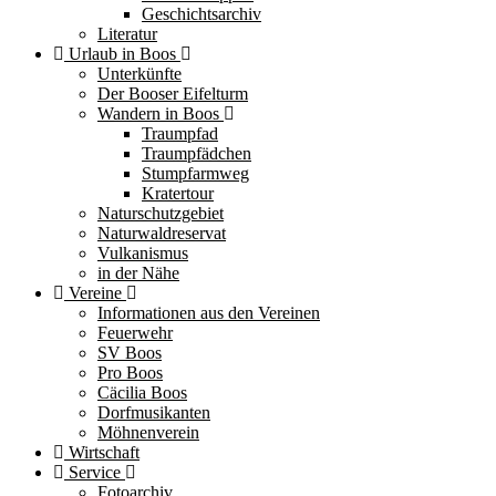
Geschichtsarchiv
Literatur
Urlaub in Boos
Unterkünfte
Der Booser Eifelturm
Wandern in Boos
Traumpfad
Traumpfädchen
Stumpfarmweg
Kratertour
Naturschutzgebiet
Naturwaldreservat
Vulkanismus
in der Nähe
Vereine
Informationen aus den Vereinen
Feuerwehr
SV Boos
Pro Boos
Cäcilia Boos
Dorfmusikanten
Möhnenverein
Wirtschaft
Service
Fotoarchiv