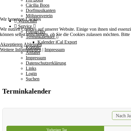
Cäcilia Boos
Dorfmusikanten
Möhnenverein
Wir benutzen Cookies
Wirtschaft
Service
Wir nutzen Cookies auf unserer Website. Einige von ihnen sind essenzi
Fotoarchiv
können selbst entscheiden, ob Sie die Cookies zulassen möchten. Bitte
Terminkalender
Kalender iCal Export
Akzeptieren
Ablehnen
Kontakt
Weitere Informationen
|
Impressum
Anfahrt
Impressum
Datenschutzerklärung
Links
Login
Suchen
Terminkalender
Nach Ja
Vorheriger Tag