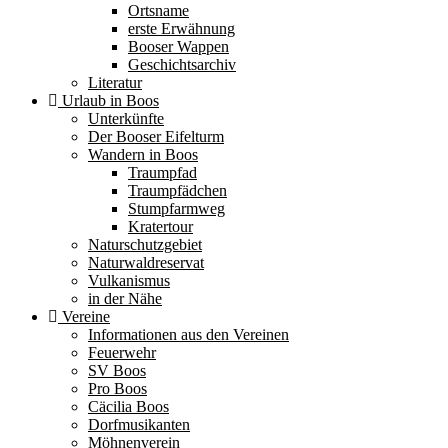
Ortsname
erste Erwähnung
Booser Wappen
Geschichtsarchiv
Literatur
Urlaub in Boos
Unterkünfte
Der Booser Eifelturm
Wandern in Boos
Traumpfad
Traumpfädchen
Stumpfarmweg
Kratertour
Naturschutzgebiet
Naturwaldreservat
Vulkanismus
in der Nähe
Vereine
Informationen aus den Vereinen
Feuerwehr
SV Boos
Pro Boos
Cäcilia Boos
Dorfmusikanten
Möhnenverein