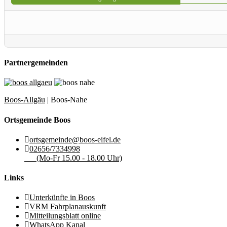
Partnergemeinden
Boos-Allgäu
| Boos-Nahe
Ortsgemeinde Boos
ortsgemeinde@boos-eifel.de
02656/7334998
(Mo-Fr 15.00 - 18.00 Uhr)
Links
Unterkünfte in Boos
VRM Fahrplanauskunft
Mitteilungsblatt online
WhatsApp Kanal