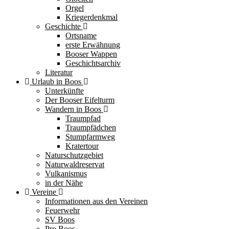
Orgel
Kriegerdenkmal
Geschichte
Ortsname
erste Erwähnung
Booser Wappen
Geschichtsarchiv
Literatur
Urlaub in Boos
Unterkünfte
Der Booser Eifelturm
Wandern in Boos
Traumpfad
Traumpfädchen
Stumpfarmweg
Kratertour
Naturschutzgebiet
Naturwaldreservat
Vulkanismus
in der Nähe
Vereine
Informationen aus den Vereinen
Feuerwehr
SV Boos
Pro Boos