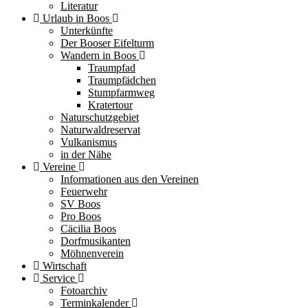
Literatur
Urlaub in Boos
Unterkünfte
Der Booser Eifelturm
Wandern in Boos
Traumpfad
Traumpfädchen
Stumpfarmweg
Kratertour
Naturschutzgebiet
Naturwaldreservat
Vulkanismus
in der Nähe
Vereine
Informationen aus den Vereinen
Feuerwehr
SV Boos
Pro Boos
Cäcilia Boos
Dorfmusikanten
Möhnenverein
Wirtschaft
Service
Fotoarchiv
Terminkalender