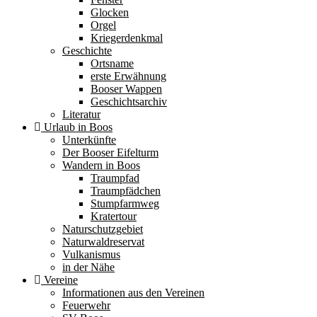
Glocken
Orgel
Kriegerdenkmal
Geschichte
Ortsname
erste Erwähnung
Booser Wappen
Geschichtsarchiv
Literatur
Urlaub in Boos
Unterkünfte
Der Booser Eifelturm
Wandern in Boos
Traumpfad
Traumpfädchen
Stumpfarmweg
Kratertour
Naturschutzgebiet
Naturwaldreservat
Vulkanismus
in der Nähe
Vereine
Informationen aus den Vereinen
Feuerwehr