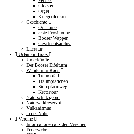
Fenster
Glocken
Orgel
Kriegerdenkmal
Geschichte
Ortsname
erste Erwähnung
Booser Wappen
Geschichtsarchiv
Literatur
Urlaub in Boos
Unterkünfte
Der Booser Eifelturm
Wandern in Boos
Traumpfad
Traumpfädchen
Stumpfarmweg
Kratertour
Naturschutzgebiet
Naturwaldreservat
Vulkanismus
in der Nähe
Vereine
Informationen aus den Vereinen
Feuerwehr