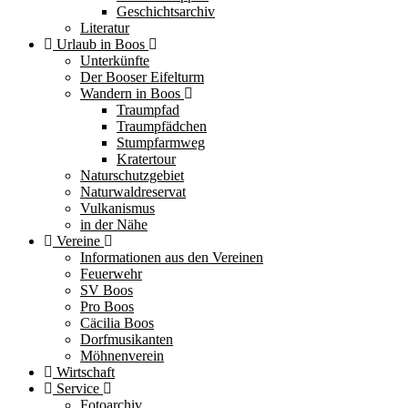
Geschichtsarchiv
Literatur
Urlaub in Boos
Unterkünfte
Der Booser Eifelturm
Wandern in Boos
Traumpfad
Traumpfädchen
Stumpfarmweg
Kratertour
Naturschutzgebiet
Naturwaldreservat
Vulkanismus
in der Nähe
Vereine
Informationen aus den Vereinen
Feuerwehr
SV Boos
Pro Boos
Cäcilia Boos
Dorfmusikanten
Möhnenverein
Wirtschaft
Service
Fotoarchiv