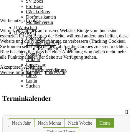
SV Boos
Pro Boos
Cäcilia Boos
Dorfmusikanten
Wir benutzen Cookies
Möhnenverein
Wirtschaft
Wir nutzen Cookies auf unserer Website. Einige von ihnen sind
Service
essenziell für den Betrieb der Seite, während andere uns helfen, diese
Fotoarchiv
Website und die Nutzererfahrung zu verbessern (Tracking Cookies).
Terminkalender
Sie können selbst entscheiden, ob Sie die Cookies zulassen möchten.
Kalender iCal Export
Bitte beachten Sie, dass bei einer Ablehnung womöglich nicht mehr
Kontakt
alle Funktionalitäten der Seite zur Verfügung stehen.
Anfahrt
Impressum
Akzeptieren
Ablehnen
Datenschutzerklärung
Weitere Informationen
|
Impressum
Links
Login
Suchen
Terminkalender
Nach Jahr
Nach Monat
Nach Woche
Heute
Gehe zu Monat