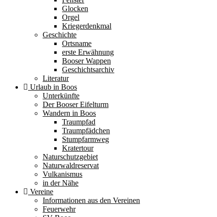
Glocken
Orgel
Kriegerdenkmal
Geschichte
Ortsname
erste Erwähnung
Booser Wappen
Geschichtsarchiv
Literatur
Urlaub in Boos
Unterkünfte
Der Booser Eifelturm
Wandern in Boos
Traumpfad
Traumpfädchen
Stumpfarmweg
Kratertour
Naturschutzgebiet
Naturwaldreservat
Vulkanismus
in der Nähe
Vereine
Informationen aus den Vereinen
Feuerwehr