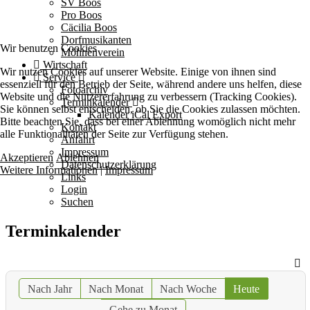
SV Boos
Pro Boos
Cäcilia Boos
Dorfmusikanten
Wir benutzen Cookies
Möhnenverein
Wirtschaft
Wir nutzen Cookies auf unserer Website. Einige von ihnen sind
Service
essenziell für den Betrieb der Seite, während andere uns helfen, diese
Fotoarchiv
Website und die Nutzererfahrung zu verbessern (Tracking Cookies).
Terminkalender
Sie können selbst entscheiden, ob Sie die Cookies zulassen möchten.
Kalender iCal Export
Bitte beachten Sie, dass bei einer Ablehnung womöglich nicht mehr
Kontakt
alle Funktionalitäten der Seite zur Verfügung stehen.
Anfahrt
Impressum
Akzeptieren
Ablehnen
Datenschutzerklärung
Weitere Informationen
|
Impressum
Links
Login
Suchen
Terminkalender
Nach Jahr
Nach Monat
Nach Woche
Heute
Gehe zu Monat