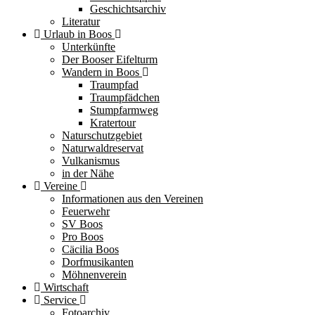
Geschichtsarchiv
Literatur
Urlaub in Boos
Unterkünfte
Der Booser Eifelturm
Wandern in Boos
Traumpfad
Traumpfädchen
Stumpfarmweg
Kratertour
Naturschutzgebiet
Naturwaldreservat
Vulkanismus
in der Nähe
Vereine
Informationen aus den Vereinen
Feuerwehr
SV Boos
Pro Boos
Cäcilia Boos
Dorfmusikanten
Möhnenverein
Wirtschaft
Service
Fotoarchiv