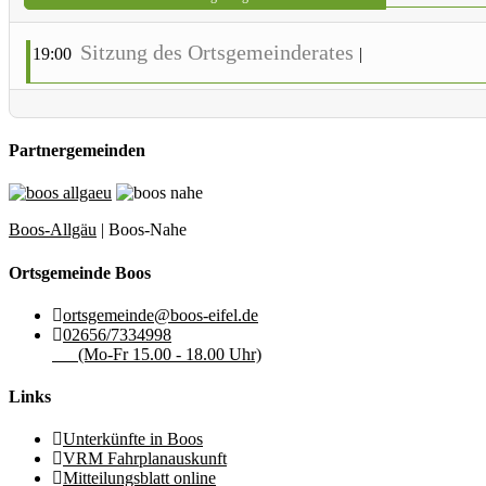
Sitzung des Ortsgemeinderates
19:00
|
Partnergemeinden
Boos-Allgäu
| Boos-Nahe
Ortsgemeinde Boos
ortsgemeinde@boos-eifel.de
02656/7334998
(Mo-Fr 15.00 - 18.00 Uhr)
Links
Unterkünfte in Boos
VRM Fahrplanauskunft
Mitteilungsblatt online