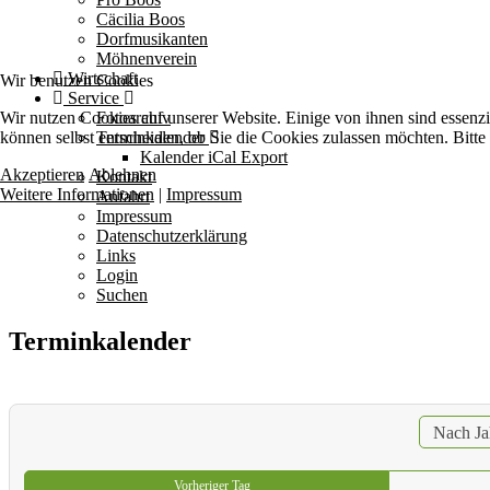
Cäcilia Boos
Dorfmusikanten
Möhnenverein
Wirtschaft
Wir benutzen Cookies
Service
Wir nutzen Cookies auf unserer Website. Einige von ihnen sind essenzi
Fotoarchiv
können selbst entscheiden, ob Sie die Cookies zulassen möchten. Bitte
Terminkalender
Kalender iCal Export
Akzeptieren
Ablehnen
Kontakt
Weitere Informationen
|
Impressum
Anfahrt
Impressum
Datenschutzerklärung
Links
Login
Suchen
Terminkalender
Nach Ja
Vorheriger Tag