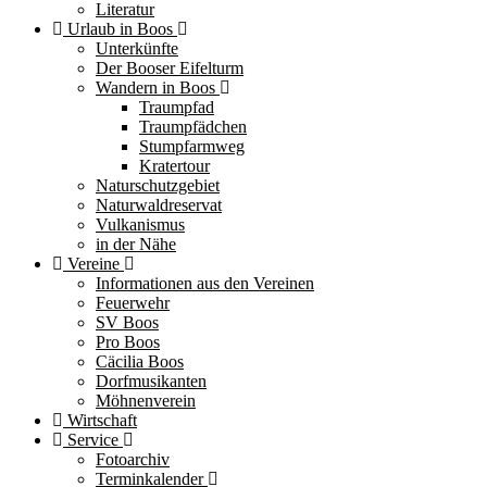
Literatur
Urlaub in Boos
Unterkünfte
Der Booser Eifelturm
Wandern in Boos
Traumpfad
Traumpfädchen
Stumpfarmweg
Kratertour
Naturschutzgebiet
Naturwaldreservat
Vulkanismus
in der Nähe
Vereine
Informationen aus den Vereinen
Feuerwehr
SV Boos
Pro Boos
Cäcilia Boos
Dorfmusikanten
Möhnenverein
Wirtschaft
Service
Fotoarchiv
Terminkalender