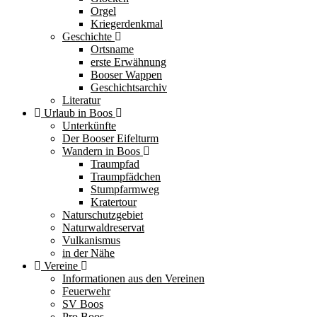
Orgel
Kriegerdenkmal
Geschichte
Ortsname
erste Erwähnung
Booser Wappen
Geschichtsarchiv
Literatur
Urlaub in Boos
Unterkünfte
Der Booser Eifelturm
Wandern in Boos
Traumpfad
Traumpfädchen
Stumpfarmweg
Kratertour
Naturschutzgebiet
Naturwaldreservat
Vulkanismus
in der Nähe
Vereine
Informationen aus den Vereinen
Feuerwehr
SV Boos
Pro Boos