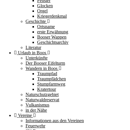
Fenster
Glocken
Orgel
Kriegerdenkmal
Geschichte
Ortsname
erste Erwähnung
Booser Wappen
Geschichtsarchiv
Literatur
Urlaub in Boos
Unterkünfte
Der Booser Eifelturm
Wandern in Boos
Traumpfad
Traumpfädchen
Stumpfarmweg
Kratertour
Naturschutzgebiet
Naturwaldreservat
Vulkanismus
in der Nähe
Vereine
Informationen aus den Vereinen
Feuerwehr