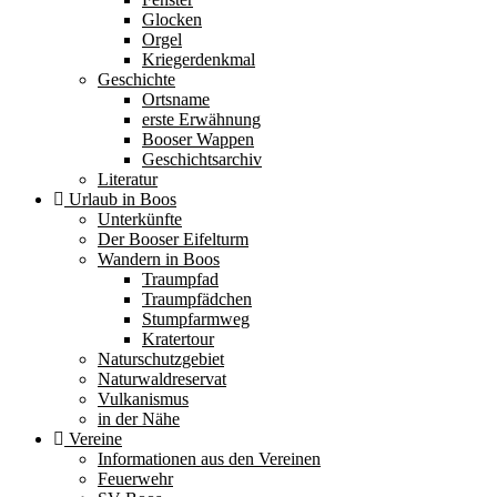
Glocken
Orgel
Kriegerdenkmal
Geschichte
Ortsname
erste Erwähnung
Booser Wappen
Geschichtsarchiv
Literatur
Urlaub in Boos
Unterkünfte
Der Booser Eifelturm
Wandern in Boos
Traumpfad
Traumpfädchen
Stumpfarmweg
Kratertour
Naturschutzgebiet
Naturwaldreservat
Vulkanismus
in der Nähe
Vereine
Informationen aus den Vereinen
Feuerwehr