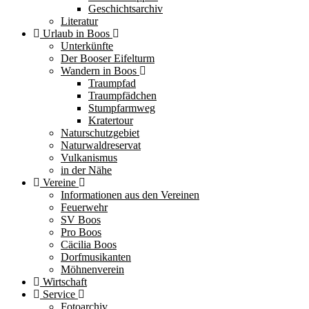
Geschichtsarchiv
Literatur
Urlaub in Boos
Unterkünfte
Der Booser Eifelturm
Wandern in Boos
Traumpfad
Traumpfädchen
Stumpfarmweg
Kratertour
Naturschutzgebiet
Naturwaldreservat
Vulkanismus
in der Nähe
Vereine
Informationen aus den Vereinen
Feuerwehr
SV Boos
Pro Boos
Cäcilia Boos
Dorfmusikanten
Möhnenverein
Wirtschaft
Service
Fotoarchiv