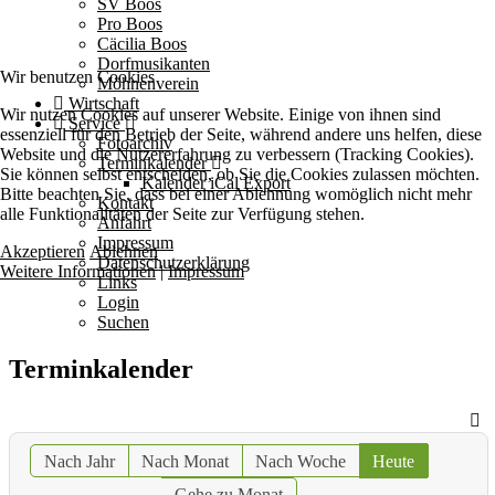
SV Boos
Pro Boos
Cäcilia Boos
Dorfmusikanten
Wir benutzen Cookies
Möhnenverein
Wirtschaft
Wir nutzen Cookies auf unserer Website. Einige von ihnen sind
Service
essenziell für den Betrieb der Seite, während andere uns helfen, diese
Fotoarchiv
Website und die Nutzererfahrung zu verbessern (Tracking Cookies).
Terminkalender
Sie können selbst entscheiden, ob Sie die Cookies zulassen möchten.
Kalender iCal Export
Bitte beachten Sie, dass bei einer Ablehnung womöglich nicht mehr
Kontakt
alle Funktionalitäten der Seite zur Verfügung stehen.
Anfahrt
Impressum
Akzeptieren
Ablehnen
Datenschutzerklärung
Weitere Informationen
|
Impressum
Links
Login
Suchen
Terminkalender
Nach Jahr
Nach Monat
Nach Woche
Heute
Gehe zu Monat