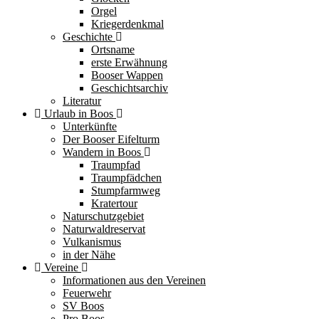
Orgel
Kriegerdenkmal
Geschichte
Ortsname
erste Erwähnung
Booser Wappen
Geschichtsarchiv
Literatur
Urlaub in Boos
Unterkünfte
Der Booser Eifelturm
Wandern in Boos
Traumpfad
Traumpfädchen
Stumpfarmweg
Kratertour
Naturschutzgebiet
Naturwaldreservat
Vulkanismus
in der Nähe
Vereine
Informationen aus den Vereinen
Feuerwehr
SV Boos
Pro Boos