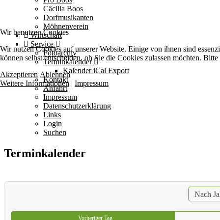
Cäcilia Boos
Dorfmusikanten
Möhnenverein
Wir benutzen Cookies
Wirtschaft
Service
Wir nutzen Cookies auf unserer Website. Einige von ihnen sind essenzi
Fotoarchiv
können selbst entscheiden, ob Sie die Cookies zulassen möchten. Bitte
Terminkalender
Kalender iCal Export
Akzeptieren
Ablehnen
Kontakt
Weitere Informationen
|
Impressum
Anfahrt
Impressum
Datenschutzerklärung
Links
Login
Suchen
Terminkalender
Nach Ja
Vorheriger Tag