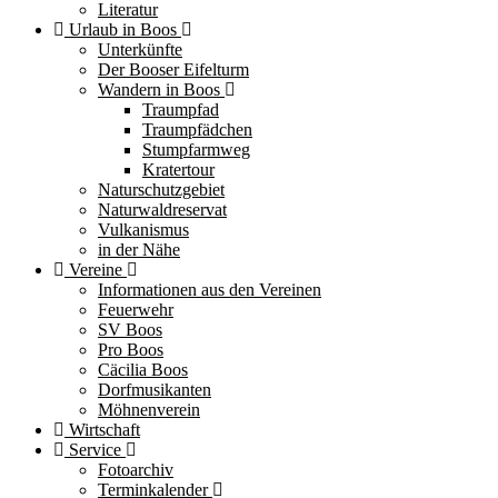
Literatur
Urlaub in Boos
Unterkünfte
Der Booser Eifelturm
Wandern in Boos
Traumpfad
Traumpfädchen
Stumpfarmweg
Kratertour
Naturschutzgebiet
Naturwaldreservat
Vulkanismus
in der Nähe
Vereine
Informationen aus den Vereinen
Feuerwehr
SV Boos
Pro Boos
Cäcilia Boos
Dorfmusikanten
Möhnenverein
Wirtschaft
Service
Fotoarchiv
Terminkalender