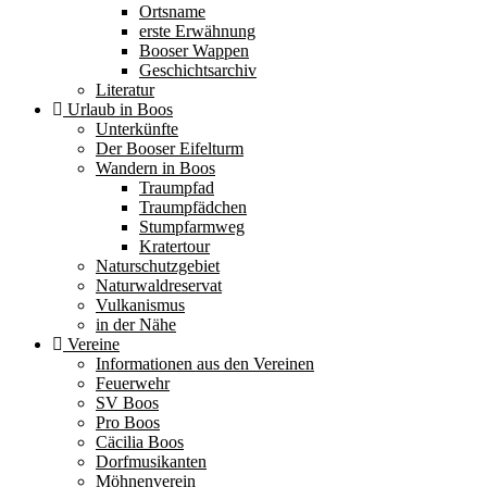
Ortsname
erste Erwähnung
Booser Wappen
Geschichtsarchiv
Literatur
Urlaub in Boos
Unterkünfte
Der Booser Eifelturm
Wandern in Boos
Traumpfad
Traumpfädchen
Stumpfarmweg
Kratertour
Naturschutzgebiet
Naturwaldreservat
Vulkanismus
in der Nähe
Vereine
Informationen aus den Vereinen
Feuerwehr
SV Boos
Pro Boos
Cäcilia Boos
Dorfmusikanten
Möhnenverein