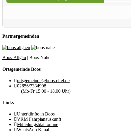
Partnergemeinden
Boos-Allgäu
| Boos-Nahe
Ortsgemeinde Boos
ortsgemeinde@boos-eifel.de
02656/7334998
(Mo-Fr 15.00 - 18.00 Uhr)
Links
Unterkünfte in Boos
VRM Fahrplanauskunft
Mitteilungsblatt online
WhatsApp Kanal