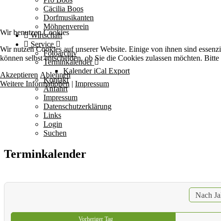
Cäcilia Boos
Dorfmusikanten
Möhnenverein
Wir benutzen Cookies
Wirtschaft
Service
Wir nutzen Cookies auf unserer Website. Einige von ihnen sind essenzi
Fotoarchiv
können selbst entscheiden, ob Sie die Cookies zulassen möchten. Bitte
Terminkalender
Kalender iCal Export
Akzeptieren
Ablehnen
Kontakt
Weitere Informationen
|
Impressum
Anfahrt
Impressum
Datenschutzerklärung
Links
Login
Suchen
Terminkalender
Nach Ja
Vorheriger Tag