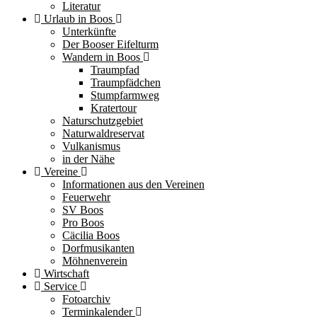
Literatur
Urlaub in Boos
Unterkünfte
Der Booser Eifelturm
Wandern in Boos
Traumpfad
Traumpfädchen
Stumpfarmweg
Kratertour
Naturschutzgebiet
Naturwaldreservat
Vulkanismus
in der Nähe
Vereine
Informationen aus den Vereinen
Feuerwehr
SV Boos
Pro Boos
Cäcilia Boos
Dorfmusikanten
Möhnenverein
Wirtschaft
Service
Fotoarchiv
Terminkalender