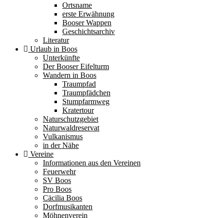
Ortsname
erste Erwähnung
Booser Wappen
Geschichtsarchiv
Literatur
Urlaub in Boos
Unterkünfte
Der Booser Eifelturm
Wandern in Boos
Traumpfad
Traumpfädchen
Stumpfarmweg
Kratertour
Naturschutzgebiet
Naturwaldreservat
Vulkanismus
in der Nähe
Vereine
Informationen aus den Vereinen
Feuerwehr
SV Boos
Pro Boos
Cäcilia Boos
Dorfmusikanten
Möhnenverein