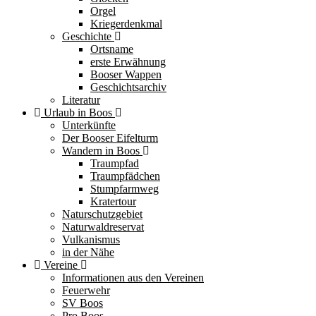
Orgel
Kriegerdenkmal
Geschichte
Ortsname
erste Erwähnung
Booser Wappen
Geschichtsarchiv
Literatur
Urlaub in Boos
Unterkünfte
Der Booser Eifelturm
Wandern in Boos
Traumpfad
Traumpfädchen
Stumpfarmweg
Kratertour
Naturschutzgebiet
Naturwaldreservat
Vulkanismus
in der Nähe
Vereine
Informationen aus den Vereinen
Feuerwehr
SV Boos
Pro Boos