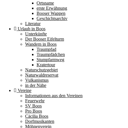
Ortsname
erste Erwähnung
Booser Wappen
Geschichtsarchiv
Literatur
Urlaub in Boos
Unterkünfte
Der Booser Eifelturm
Wandern in Boos
Traumpfad
Traumpfädchen
Stumpfarmweg
Kratertour
Naturschutzgebiet
Naturwaldreservat
Vulkanismus
in der Nähe
Vereine
Informationen aus den Vereinen
Feuerwehr
SV Boos
Pro Boos
Cäcilia Boos
Dorfmusikanten
Möhnenverein