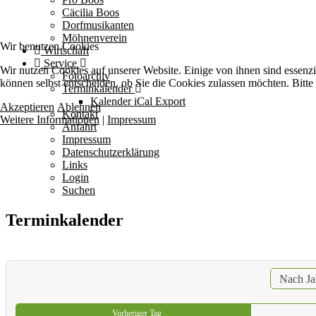
Cäcilia Boos
Dorfmusikanten
Möhnenverein
Wir benutzen Cookies
Wirtschaft
Service
Wir nutzen Cookies auf unserer Website. Einige von ihnen sind essenzi
Fotoarchiv
können selbst entscheiden, ob Sie die Cookies zulassen möchten. Bitte
Terminkalender
Kalender iCal Export
Akzeptieren
Ablehnen
Kontakt
Weitere Informationen
|
Impressum
Anfahrt
Impressum
Datenschutzerklärung
Links
Login
Suchen
Terminkalender
Nach Ja
Vorheriger Tag