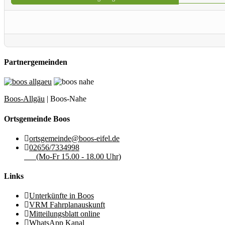
Partnergemeinden
Boos-Allgäu
| Boos-Nahe
Ortsgemeinde Boos
ortsgemeinde@boos-eifel.de
02656/7334998
(Mo-Fr 15.00 - 18.00 Uhr)
Links
Unterkünfte in Boos
VRM Fahrplanauskunft
Mitteilungsblatt online
WhatsApp Kanal