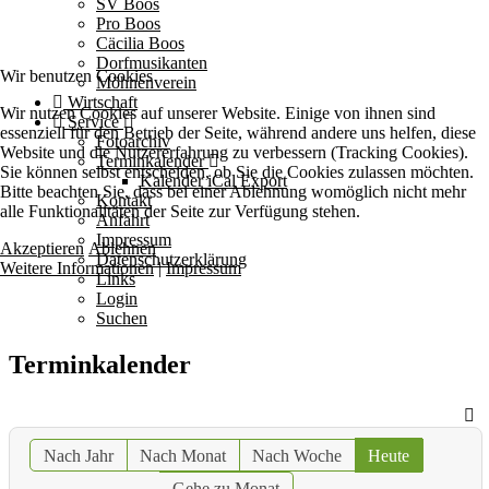
SV Boos
Pro Boos
Cäcilia Boos
Dorfmusikanten
Wir benutzen Cookies
Möhnenverein
Wirtschaft
Wir nutzen Cookies auf unserer Website. Einige von ihnen sind
Service
essenziell für den Betrieb der Seite, während andere uns helfen, diese
Fotoarchiv
Website und die Nutzererfahrung zu verbessern (Tracking Cookies).
Terminkalender
Sie können selbst entscheiden, ob Sie die Cookies zulassen möchten.
Kalender iCal Export
Bitte beachten Sie, dass bei einer Ablehnung womöglich nicht mehr
Kontakt
alle Funktionalitäten der Seite zur Verfügung stehen.
Anfahrt
Impressum
Akzeptieren
Ablehnen
Datenschutzerklärung
Weitere Informationen
|
Impressum
Links
Login
Suchen
Terminkalender
Nach Jahr
Nach Monat
Nach Woche
Heute
Gehe zu Monat