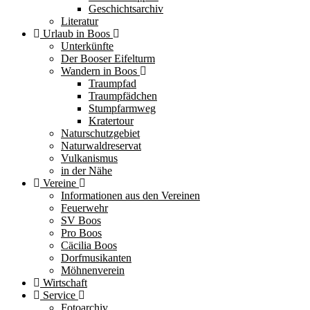
Geschichtsarchiv
Literatur
Urlaub in Boos
Unterkünfte
Der Booser Eifelturm
Wandern in Boos
Traumpfad
Traumpfädchen
Stumpfarmweg
Kratertour
Naturschutzgebiet
Naturwaldreservat
Vulkanismus
in der Nähe
Vereine
Informationen aus den Vereinen
Feuerwehr
SV Boos
Pro Boos
Cäcilia Boos
Dorfmusikanten
Möhnenverein
Wirtschaft
Service
Fotoarchiv