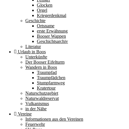
Glocken
Orgel
Kriegerdenkmal
Geschichte
Ortsname
erste Erwähnung
Booser Wappen
Geschichtsarchiv
Literatur
Urlaub in Boos
Unterkünfte
Der Booser Eifelturm
Wandern in Boos
Traumpfad
Traumpfädchen
Stumpfarmweg
Kratertour
Naturschutzgebiet
Naturwaldreservat
Vulkanismus
in der Nähe
Vereine
Informationen aus den Vereinen
Feuerwehr