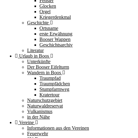
Fenster
Glocken
Orgel
Kriegerdenkmal
Geschichte
Ortsname
erste Erwähnung
Booser Wappen
Geschichtsarchiv
Literatur
Urlaub in Boos
Unterkünfte
Der Booser Eifelturm
Wandern in Boos
Traumpfad
Traumpfädchen
Stumpfarmweg
Kratertour
Naturschutzgebiet
Naturwaldreservat
Vulkanismus
in der Nähe
Vereine
Informationen aus den Vereinen
Feuerwehr