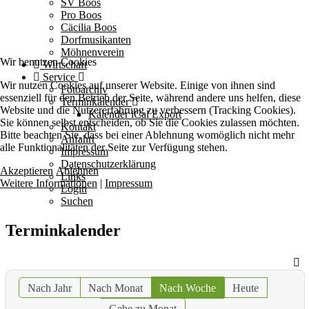
SV Boos
Pro Boos
Cäcilia Boos
Dorfmusikanten
Möhnenverein
Wir benutzen Cookies
Wirtschaft
Service
Wir nutzen Cookies auf unserer Website. Einige von ihnen sind
Fotoarchiv
essenziell für den Betrieb der Seite, während andere uns helfen, diese
Terminkalender
Website und die Nutzererfahrung zu verbessern (Tracking Cookies).
Kalender iCal Export
Sie können selbst entscheiden, ob Sie die Cookies zulassen möchten.
Kontakt
Bitte beachten Sie, dass bei einer Ablehnung womöglich nicht mehr
Anfahrt
alle Funktionalitäten der Seite zur Verfügung stehen.
Impressum
Datenschutzerklärung
Akzeptieren
Ablehnen
Links
Weitere Informationen
|
Impressum
Login
Suchen
Terminkalender
Nach Jahr
Nach Monat
Nach Woche
Heute
Gehe zu Monat