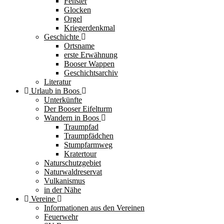
Fenster
Glocken
Orgel
Kriegerdenkmal
Geschichte
Ortsname
erste Erwähnung
Booser Wappen
Geschichtsarchiv
Literatur
Urlaub in Boos
Unterkünfte
Der Booser Eifelturm
Wandern in Boos
Traumpfad
Traumpfädchen
Stumpfarmweg
Kratertour
Naturschutzgebiet
Naturwaldreservat
Vulkanismus
in der Nähe
Vereine
Informationen aus den Vereinen
Feuerwehr