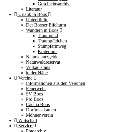
Geschichtsarchiv
Literatur
Urlaub in Boos
Unterkünfte
Der Booser Eifelturm
Wandern in Boos
Traumpfad
Traumpfädchen
Stumpfarmweg
Kratertour
Naturschutzgebiet
Naturwaldreservat
Vulkanismus
in der Nähe
Vereine
Informationen aus den Vereinen
Feuerwehr
SV Boos
Pro Boos
Cäcilia Boos
Dorfmusikanten
Möhnenverein
Wirtschaft
Service
Fotoarchiv