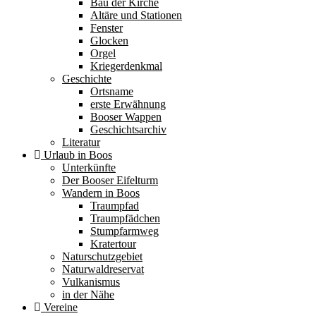
Bau der Kirche
Altäre und Stationen
Fenster
Glocken
Orgel
Kriegerdenkmal
Geschichte
Ortsname
erste Erwähnung
Booser Wappen
Geschichtsarchiv
Literatur
Urlaub in Boos
Unterkünfte
Der Booser Eifelturm
Wandern in Boos
Traumpfad
Traumpfädchen
Stumpfarmweg
Kratertour
Naturschutzgebiet
Naturwaldreservat
Vulkanismus
in der Nähe
Vereine