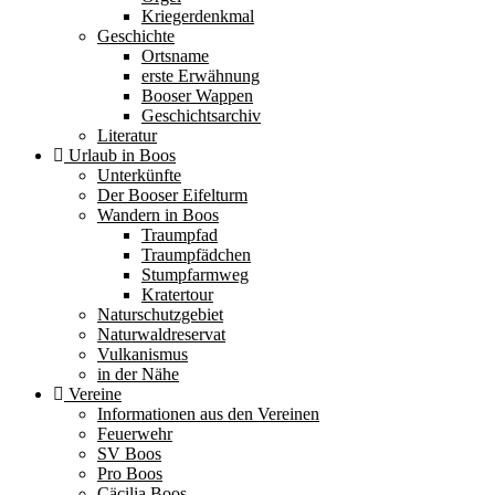
Kriegerdenkmal
Geschichte
Ortsname
erste Erwähnung
Booser Wappen
Geschichtsarchiv
Literatur
Urlaub in Boos
Unterkünfte
Der Booser Eifelturm
Wandern in Boos
Traumpfad
Traumpfädchen
Stumpfarmweg
Kratertour
Naturschutzgebiet
Naturwaldreservat
Vulkanismus
in der Nähe
Vereine
Informationen aus den Vereinen
Feuerwehr
SV Boos
Pro Boos
Cäcilia Boos