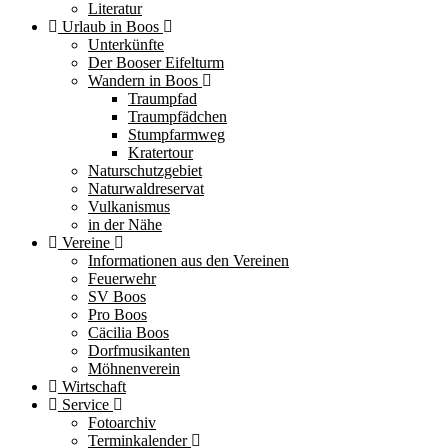
Literatur
Urlaub in Boos
Unterkünfte
Der Booser Eifelturm
Wandern in Boos
Traumpfad
Traumpfädchen
Stumpfarmweg
Kratertour
Naturschutzgebiet
Naturwaldreservat
Vulkanismus
in der Nähe
Vereine
Informationen aus den Vereinen
Feuerwehr
SV Boos
Pro Boos
Cäcilia Boos
Dorfmusikanten
Möhnenverein
Wirtschaft
Service
Fotoarchiv
Terminkalender