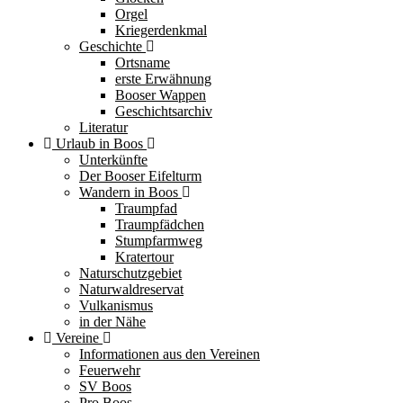
Orgel
Kriegerdenkmal
Geschichte
Ortsname
erste Erwähnung
Booser Wappen
Geschichtsarchiv
Literatur
Urlaub in Boos
Unterkünfte
Der Booser Eifelturm
Wandern in Boos
Traumpfad
Traumpfädchen
Stumpfarmweg
Kratertour
Naturschutzgebiet
Naturwaldreservat
Vulkanismus
in der Nähe
Vereine
Informationen aus den Vereinen
Feuerwehr
SV Boos
Pro Boos