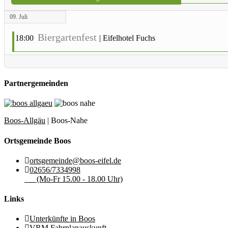
09. Juli
Biergartenfest
18:00
|
Eifelhotel Fuchs
Partnergemeinden
Boos-Allgäu
| Boos-Nahe
Ortsgemeinde Boos
ortsgemeinde@boos-eifel.de
02656/7334998
(Mo-Fr 15.00 - 18.00 Uhr)
Links
Unterkünfte in Boos
VRM Fahrplanauskunft