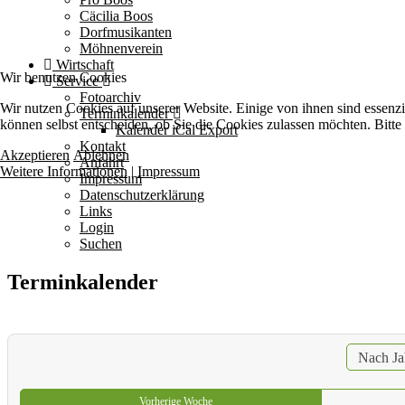
Cäcilia Boos
Dorfmusikanten
Möhnenverein
Wirtschaft
Wir benutzen Cookies
Service
Fotoarchiv
Wir nutzen Cookies auf unserer Website. Einige von ihnen sind essenzi
Terminkalender
können selbst entscheiden, ob Sie die Cookies zulassen möchten. Bitte
Kalender iCal Export
Kontakt
Akzeptieren
Ablehnen
Anfahrt
Weitere Informationen
|
Impressum
Impressum
Datenschutzerklärung
Links
Login
Suchen
Terminkalender
Nach Ja
Vorherige Woche