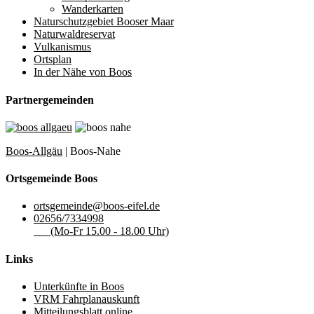
Wanderkarten
Naturschutzgebiet Booser Maar
Naturwaldreservat
Vulkanismus
Ortsplan
In der Nähe von Boos
Partnergemeinden
Boos-Allgäu
| Boos-Nahe
Ortsgemeinde Boos
ortsgemeinde@boos-eifel.de
02656/7334998
(Mo-Fr 15.00 - 18.00 Uhr)
Links
Unterkünfte in Boos
VRM Fahrplanauskunft
Mitteilungsblatt online