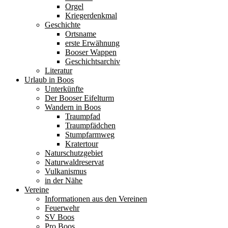
Orgel
Kriegerdenkmal
Geschichte
Ortsname
erste Erwähnung
Booser Wappen
Geschichtsarchiv
Literatur
Urlaub in Boos
Unterkünfte
Der Booser Eifelturm
Wandern in Boos
Traumpfad
Traumpfädchen
Stumpfarmweg
Kratertour
Naturschutzgebiet
Naturwaldreservat
Vulkanismus
in der Nähe
Vereine
Informationen aus den Vereinen
Feuerwehr
SV Boos
Pro Boos