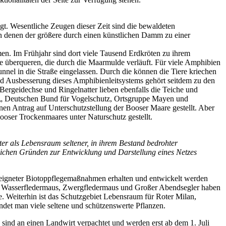
t. Wesentliche Zeugen dieser Zeit sind die bewaldeten
 denen der größere durch einen künstlichen Damm zu einer
n. Im Frühjahr sind dort viele Tausend Erdkröten zu ihrem
 überqueren, die durch die Maarmulde verläuft. Für viele Amphibien
el in die Straße eingelassen. Durch die können die Tiere kriechen
nd Ausbesserung dieses Amphibienleitsystems gehört seitdem zu den
rgeidechse und Ringelnatter lieben ebenfalls die Teiche und
 „ Deutschen Bund für Vogelschutz, Ortsgruppe Mayen und
n Antrag auf Unterschutzstellung der Booser Maare gestellt. Aber
oser Trockenmaares unter Naturschutz gestellt.
er als Lebensraum seltener, in ihrem Bestand bedrohter
tlichen Gründen zur Entwicklung und Darstellung eines Netzes
 geeigneter Biotoppflegemaßnahmen erhalten und entwickelt werden
rn. Wasserfledermaus, Zwergfledermaus und Großer Abendsegler haben
. Weiterhin ist das Schutzgebiet Lebensraum für Roter Milan,
det man viele seltene und schützenswerte Pflanzen.
ind an einen Landwirt verpachtet und werden erst ab dem 1. Juli