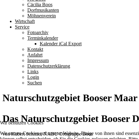
Cäcilia Boos
Dorfmusikanten
Möhnenverein
Wirtschaft
Service
Fotoarchiv
Terminkalender
Kalender iCal Export
Kontakt
Anfahrt
Impressum
Datenschutzerklärung
Links
Login
Suchen
Naturschutzgebiet Booser Maar
Das Naturschutzgebiet Booser 
Wir benutzen Cookies
Wir nutzen Cookies auf unserer Website. Einige von ihnen sind essenzi
von Hubert Schmitt, NABU Ortsgruppe Boos
können selbst entscheiden, ob Sie die Cookies zulassen möchten. Bitte