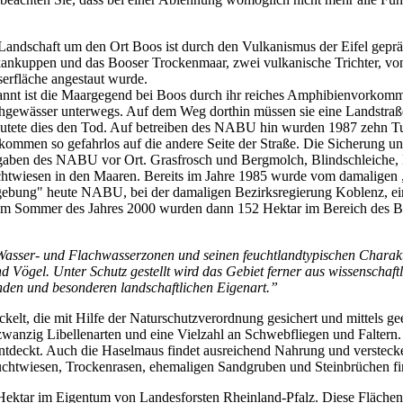
Landschaft um den Ort Boos ist durch den Vulkanismus der Eifel gepräg
ankuppen und das Booser Trockenmaar, zwei vulkanische Trichter, von
erfläche angestaut wurde.
nnt ist die Maargegend bei Boos durch ihr reiches Amphibienvorkomme
hgewässer unterwegs. Auf dem Weg dorthin müssen sie eine Landstraße
utete dies den Tod. Auf betreiben des NABU hin wurden 1987 zehn Tunn
kommen so gefahrlos auf die andere Seite der Straße. Die Sicherung u
aben des NABU vor Ort. Grasfrosch und Bergmolch, Blindschleiche, Be
htwiesen in den Maaren. Bereits im Jahre 1985 wurde vom damaligen
bung" heute NABU, bei der damaligen Bezirksregierung Koblenz, eine
 im Sommer des Jahres 2000 wurden dann 152 Hektar im Bereich des Bo
Wasser- und Flachwasserzonen und seinen feuchtlandtypischen Charakt
d Vögel. Unter Schutz gestellt wird das Gebiet ferner aus wissenschaf
den und besonderen landschaftlichen Eigenart.”
ckelt, die mit Hilfe der Naturschutzverordnung gesichert und mittels
, zwanzig Libellenarten und eine Vielzahl an Schwebfliegen und Falte
entdeckt. Auch die Haselmaus findet ausreichend Nahrung und verstecke
chtwiesen, Trockenrasen, ehemaligen Sandgruben und Steinbrüchen fin
ktar im Eigentum von Landesforsten Rheinland-Pfalz. Diese Flächen s