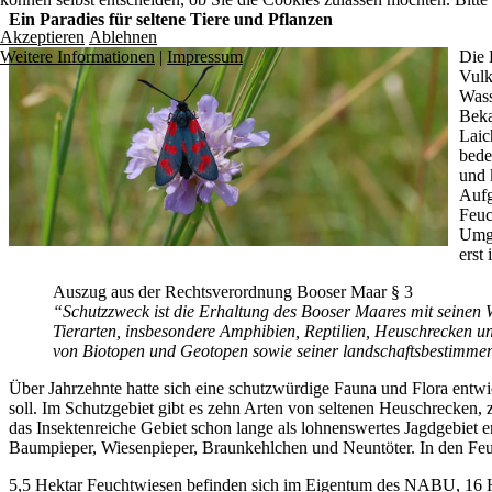
Ein Paradies für seltene Tiere und Pflanzen
Akzeptieren
Ablehnen
Die 
Weitere Informationen
|
Impressum
Vulk
Wass
Beka
Laic
bede
und 
Aufg
Feuc
Umge
erst
Auszug aus der Rechtsverordnung Booser Maar § 3
“Schutzzweck ist die Erhaltung des Booser Maares mit seinen 
Tierarten, insbesondere Amphibien, Reptilien, Heuschrecken un
von Biotopen und Geotopen sowie seiner landschaftsbestimmen
Über Jahrzehnte hatte sich eine schutzwürdige Fauna und Flora entwi
soll. Im Schutzgebiet gibt es zehn Arten von seltenen Heuschrecken
das Insektenreiche Gebiet schon lange als lohnenswertes Jagdgebiet 
Baumpieper, Wiesenpieper, Braunkehlchen und Neuntöter. In den Feu
5,5 Hektar Feuchtwiesen befinden sich im Eigentum des NABU, 16 He