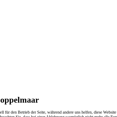
Doppelmaar
ell für den Betrieb der Seite, während andere uns helfen, diese Websit
 beachten Sie, dass bei einer Ablehnung womöglich nicht mehr alle Funk