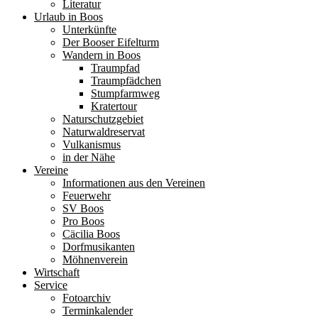
Literatur
Urlaub in Boos
Unterkünfte
Der Booser Eifelturm
Wandern in Boos
Traumpfad
Traumpfädchen
Stumpfarmweg
Kratertour
Naturschutzgebiet
Naturwaldreservat
Vulkanismus
in der Nähe
Vereine
Informationen aus den Vereinen
Feuerwehr
SV Boos
Pro Boos
Cäcilia Boos
Dorfmusikanten
Möhnenverein
Wirtschaft
Service
Fotoarchiv
Terminkalender