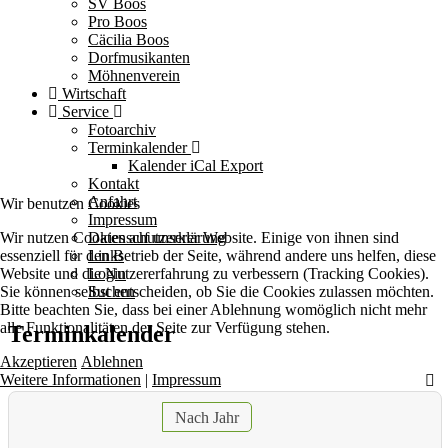
SV Boos
Pro Boos
Cäcilia Boos
Dorfmusikanten
Möhnenverein
Wirtschaft
Service
Fotoarchiv
Terminkalender
Kalender iCal Export
Kontakt
Anfahrt
Wir benutzen Cookies
Impressum
Wir nutzen Cookies auf unserer Website. Einige von ihnen sind
Datenschutzerklärung
essenziell für den Betrieb der Seite, während andere uns helfen, diese
Links
Website und die Nutzererfahrung zu verbessern (Tracking Cookies).
Login
Sie können selbst entscheiden, ob Sie die Cookies zulassen möchten.
Suchen
Bitte beachten Sie, dass bei einer Ablehnung womöglich nicht mehr
alle Funktionalitäten der Seite zur Verfügung stehen.
Terminkalender
Akzeptieren
Ablehnen
Weitere Informationen
|
Impressum
Nach Jahr