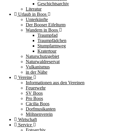
Geschichtsarchiv
Literatur
Urlaub in Boos
Unterkünfte
Der Booser Eifelturm
Wandern in Boos
Traumpfad
Traumpfädchen
Stumpfarmweg
Kratertour
Naturschutzgebiet
Naturwaldreservat
Vulkanismus
in der Nähe
Vereine
Informationen aus den Vereinen
Feuerwehr
SV Boos
Pro Boos
Cäcilia Boos
Dorfmusikanten
Möhnenverein
Wirtschaft
Service
Fotoarchiv