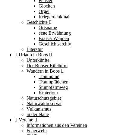
Fenster
Glocken
Orgel
Kriegerdenkmal
Geschichte
Ortsname
erste Erwähnung
Booser Wappen
Geschichtsarchiv
Literatur
Urlaub in Boos
Unterkünfte
Der Booser Eifelturm
Wandern in Boos
Traumpfad
Traumpfädchen
Stumpfarmweg
Kratertour
Naturschutzgebiet
Naturwaldreservat
Vulkanismus
in der Nähe
Vereine
Informationen aus den Vereinen
Feuerwehr