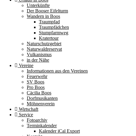
Unterkünfte
Der Booser Eifelturm
Wandern in Boos
Traumpfad
Traumpfädchen
Stumpfarmweg
Kratertour
Naturschutzgebiet
Naturwaldreservat
Vulkanismus
in der Nähe
Vereine
Informationen aus den Vereinen
Feuerwehr
SV Boos
Pro Boos
Cäcilia Boos
Dorfmusikanten
Möhnenverein
Wirtschaft
Service
Fotoarchiv
Terminkalender
Kalender iCal Export