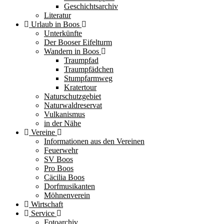
Geschichtsarchiv
Literatur
Urlaub in Boos
Unterkünfte
Der Booser Eifelturm
Wandern in Boos
Traumpfad
Traumpfädchen
Stumpfarmweg
Kratertour
Naturschutzgebiet
Naturwaldreservat
Vulkanismus
in der Nähe
Vereine
Informationen aus den Vereinen
Feuerwehr
SV Boos
Pro Boos
Cäcilia Boos
Dorfmusikanten
Möhnenverein
Wirtschaft
Service
Fotoarchiv