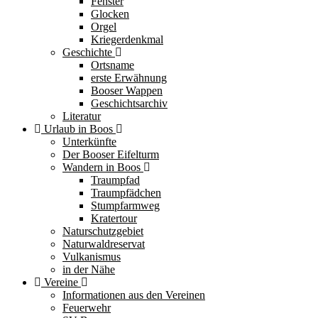
Fenster
Glocken
Orgel
Kriegerdenkmal
Geschichte
Ortsname
erste Erwähnung
Booser Wappen
Geschichtsarchiv
Literatur
Urlaub in Boos
Unterkünfte
Der Booser Eifelturm
Wandern in Boos
Traumpfad
Traumpfädchen
Stumpfarmweg
Kratertour
Naturschutzgebiet
Naturwaldreservat
Vulkanismus
in der Nähe
Vereine
Informationen aus den Vereinen
Feuerwehr