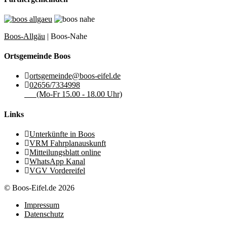
Boos-Allgäu
| Boos-Nahe
Ortsgemeinde Boos
ortsgemeinde@boos-eifel.de
02656/7334998
(Mo-Fr 15.00 - 18.00 Uhr)
Links
Unterkünfte in Boos
VRM Fahrplanauskunft
Mitteilungsblatt online
WhatsApp Kanal
VGV Vordereifel
© Boos-Eifel.de 2026
Impressum
Datenschutz