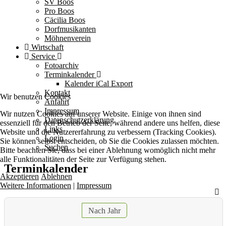
SV Boos
Pro Boos
Cäcilia Boos
Dorfmusikanten
Möhnenverein
Wirtschaft
Service
Fotoarchiv
Terminkalender
Kalender iCal Export
Kontakt
Wir benutzen Cookies
Anfahrt
Impressum
Wir nutzen Cookies auf unserer Website. Einige von ihnen sind
Datenschutzerklärung
essenziell für den Betrieb der Seite, während andere uns helfen, diese
Links
Website und die Nutzererfahrung zu verbessern (Tracking Cookies).
Login
Sie können selbst entscheiden, ob Sie die Cookies zulassen möchten.
Suchen
Bitte beachten Sie, dass bei einer Ablehnung womöglich nicht mehr
alle Funktionalitäten der Seite zur Verfügung stehen.
Terminkalender
Akzeptieren
Ablehnen
Weitere Informationen
|
Impressum
Nach Jahr