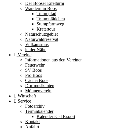
Der Booser Eifelturm
Wandern in Boos
Traumpfad
Traumpfädchen
Stumpfarmweg
Kratertour
Naturschutzgebiet
Naturwaldreservat
Vulkanismus
in der Nähe
Vereine
Informationen aus den Vereinen
Feuerwehr
SV Boos
Pro Boos
Cäcilia Boos
Dorfmusikanten
Möhnenverein
Wirtschaft
Service
Fotoarchiv
Terminkalender
Kalender iCal Export
Kontakt
Anfahrt