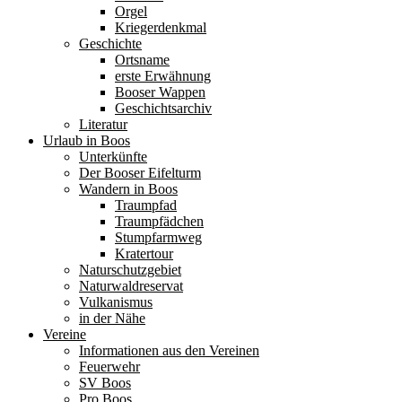
Orgel
Kriegerdenkmal
Geschichte
Ortsname
erste Erwähnung
Booser Wappen
Geschichtsarchiv
Literatur
Urlaub in Boos
Unterkünfte
Der Booser Eifelturm
Wandern in Boos
Traumpfad
Traumpfädchen
Stumpfarmweg
Kratertour
Naturschutzgebiet
Naturwaldreservat
Vulkanismus
in der Nähe
Vereine
Informationen aus den Vereinen
Feuerwehr
SV Boos
Pro Boos