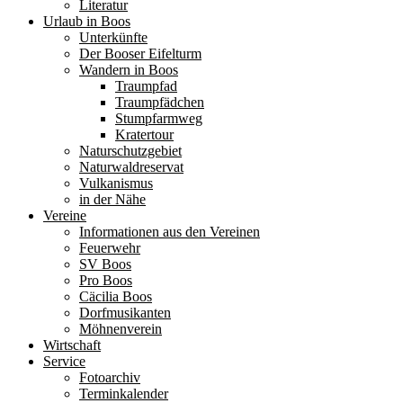
Literatur
Urlaub in Boos
Unterkünfte
Der Booser Eifelturm
Wandern in Boos
Traumpfad
Traumpfädchen
Stumpfarmweg
Kratertour
Naturschutzgebiet
Naturwaldreservat
Vulkanismus
in der Nähe
Vereine
Informationen aus den Vereinen
Feuerwehr
SV Boos
Pro Boos
Cäcilia Boos
Dorfmusikanten
Möhnenverein
Wirtschaft
Service
Fotoarchiv
Terminkalender