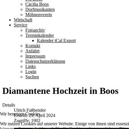
Cäcilia Boos
Dorfmusikanten
Möhnenverein
Wirtschaft
Service
Fotoarchiv
Terminkalender
Kalender iCal Export
Kontakt
Anfahrt
Impressum
Datenschutzerklärung
Links
Login
Suchen
Diamantene Hochzeit in Boos
Details
Ulrich Faßbender
Wir benutzen Cookies
Erstellt: 29. April 2024
Zugriffe: 1902
Wir nutzen Cookies auf unserer Website. Einige von ihnen sind essenzi
können selbst entscheiden, ob Sie die Cookies zulassen möchten. Bitte