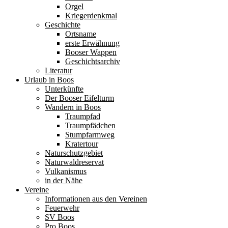
Orgel
Kriegerdenkmal
Geschichte
Ortsname
erste Erwähnung
Booser Wappen
Geschichtsarchiv
Literatur
Urlaub in Boos
Unterkünfte
Der Booser Eifelturm
Wandern in Boos
Traumpfad
Traumpfädchen
Stumpfarmweg
Kratertour
Naturschutzgebiet
Naturwaldreservat
Vulkanismus
in der Nähe
Vereine
Informationen aus den Vereinen
Feuerwehr
SV Boos
Pro Boos