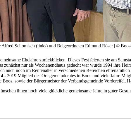
 Alfred Schomisch (links) und Beigeordneten Edmund Röser | © Boos-E
gemeinsame Ehejahre zurückblicken. Dieses Fest feierten sie am Sam
s zunächst nur als Wochenendhaus gedacht war wurde 1994 ihre Heimat
ich auch noch im Rentenalter in verschiedenen Bereichen ehrenamtlich e
4 - 2019 Mitglied des Ortsgemeinderates in Boos und viele Jahre Mit
de Boos, sowie der Bürgermeister der Verbandsgemeinde Vordereifel, H
ünschen ihnen noch viele glückliche gemeinsame Jahre in guter Gesun