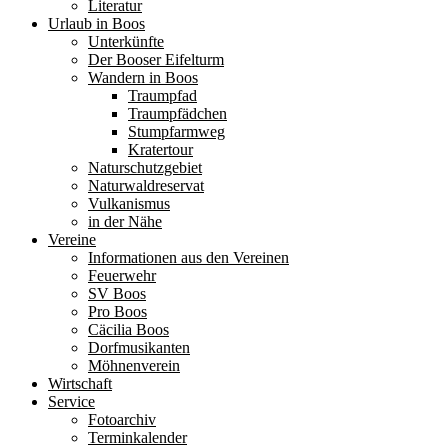
Literatur
Urlaub in Boos
Unterkünfte
Der Booser Eifelturm
Wandern in Boos
Traumpfad
Traumpfädchen
Stumpfarmweg
Kratertour
Naturschutzgebiet
Naturwaldreservat
Vulkanismus
in der Nähe
Vereine
Informationen aus den Vereinen
Feuerwehr
SV Boos
Pro Boos
Cäcilia Boos
Dorfmusikanten
Möhnenverein
Wirtschaft
Service
Fotoarchiv
Terminkalender