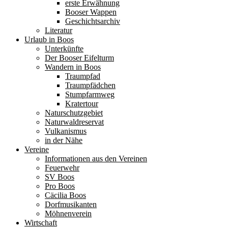
erste Erwähnung
Booser Wappen
Geschichtsarchiv
Literatur
Urlaub in Boos
Unterkünfte
Der Booser Eifelturm
Wandern in Boos
Traumpfad
Traumpfädchen
Stumpfarmweg
Kratertour
Naturschutzgebiet
Naturwaldreservat
Vulkanismus
in der Nähe
Vereine
Informationen aus den Vereinen
Feuerwehr
SV Boos
Pro Boos
Cäcilia Boos
Dorfmusikanten
Möhnenverein
Wirtschaft