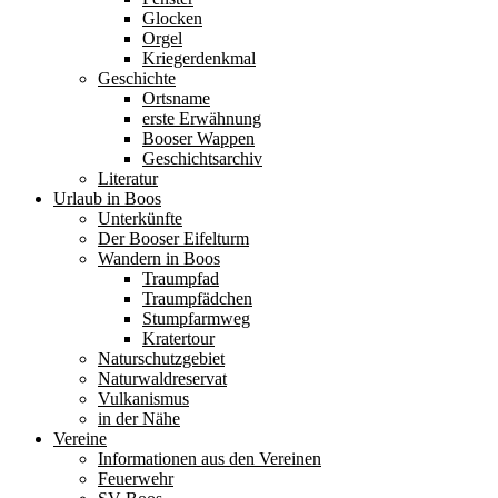
Glocken
Orgel
Kriegerdenkmal
Geschichte
Ortsname
erste Erwähnung
Booser Wappen
Geschichtsarchiv
Literatur
Urlaub in Boos
Unterkünfte
Der Booser Eifelturm
Wandern in Boos
Traumpfad
Traumpfädchen
Stumpfarmweg
Kratertour
Naturschutzgebiet
Naturwaldreservat
Vulkanismus
in der Nähe
Vereine
Informationen aus den Vereinen
Feuerwehr