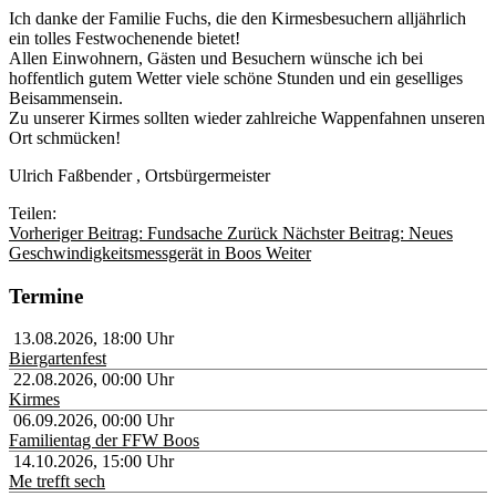
Ich danke der Familie Fuchs, die den Kirmesbesuchern alljährlich
ein tolles Festwochenende bietet!
Allen Einwohnern, Gästen und Besuchern wünsche ich bei
hoffentlich gutem Wetter viele schöne Stunden und ein geselliges
Beisammensein.
Zu unserer Kirmes sollten wieder zahlreiche Wappenfahnen unseren
Ort schmücken!
Ulrich Faßbender , Ortsbürgermeister
Teilen:
Vorheriger Beitrag: Fundsache
Zurück
Nächster Beitrag: Neues
Geschwindigkeitsmessgerät in Boos
Weiter
Termine
13.08.2026
,
18:00
Uhr
Biergartenfest
22.08.2026
,
00:00
Uhr
Kirmes
06.09.2026
,
00:00
Uhr
Familientag der FFW Boos
14.10.2026
,
15:00
Uhr
Me trefft sech