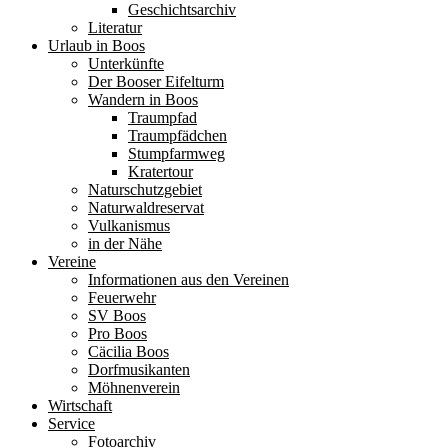
Geschichtsarchiv
Literatur
Urlaub in Boos
Unterkünfte
Der Booser Eifelturm
Wandern in Boos
Traumpfad
Traumpfädchen
Stumpfarmweg
Kratertour
Naturschutzgebiet
Naturwaldreservat
Vulkanismus
in der Nähe
Vereine
Informationen aus den Vereinen
Feuerwehr
SV Boos
Pro Boos
Cäcilia Boos
Dorfmusikanten
Möhnenverein
Wirtschaft
Service
Fotoarchiv