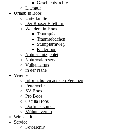
Geschichtsarchiv
Literatur
Urlaub in Boos
Unterkünfte
Der Booser Eifelturm
Wandern in Boos
Traumpfad
Traumpfädchen
Stumpfarmweg
Kratertour
Naturschutzgebiet
Naturwaldreservat
Vulkanismus
in der Nähe
Vereine
Informationen aus den Vereinen
Feuerwehr
SV Boos
Pro Boos
Cäcilia Boos
Dorfmusikanten
Möhnenverein
Wirtschaft
Service
Fotoarchiv