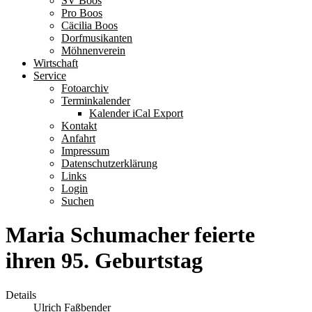
SV Boos
Pro Boos
Cäcilia Boos
Dorfmusikanten
Möhnenverein
Wirtschaft
Service
Fotoarchiv
Terminkalender
Kalender iCal Export
Kontakt
Anfahrt
Impressum
Datenschutzerklärung
Links
Login
Suchen
Maria Schumacher feierte
ihren 95. Geburtstag
Details
Ulrich Faßbender