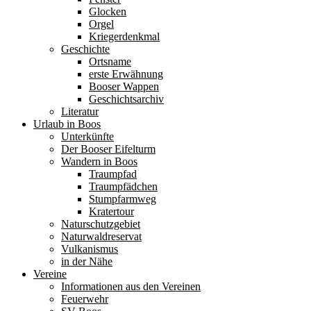
Glocken
Orgel
Kriegerdenkmal
Geschichte
Ortsname
erste Erwähnung
Booser Wappen
Geschichtsarchiv
Literatur
Urlaub in Boos
Unterkünfte
Der Booser Eifelturm
Wandern in Boos
Traumpfad
Traumpfädchen
Stumpfarmweg
Kratertour
Naturschutzgebiet
Naturwaldreservat
Vulkanismus
in der Nähe
Vereine
Informationen aus den Vereinen
Feuerwehr