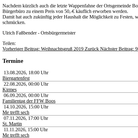
Nachdem kürzlich auch die letzte Wappenfahne der Ortsgemeinde Boo
Bürgerbüro zu einem Preis von 50,-€ käuflich erworben werden.
Damit hat auch zukünftig jeder Haushalt die Möglichkeit zu Festen, 
schmücken.
Ulrich Faßbender - Ortsbürgermeister
Teilen:
Vorheriger Beitrag: Weihnachtsgruß 2019
Zurück
Nächster Beitrag: 
Termine
13.08.2026
,
18:00
Uhr
Biergartenfest
22.08.2026
,
00:00
Uhr
Kirmes
06.09.2026
,
00:00
Uhr
Familientag der FFW Boos
14.10.2026
,
15:00
Uhr
Me trefft sech
07.11.2026
,
17:00
Uhr
St. Martin
11.11.2026
,
15:00
Uhr
Me trefft sech