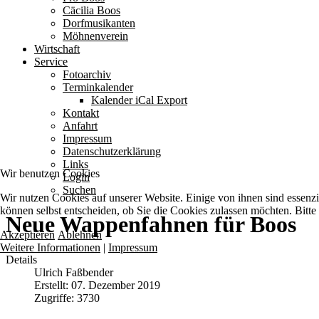
Cäcilia Boos
Dorfmusikanten
Möhnenverein
Wirtschaft
Service
Fotoarchiv
Terminkalender
Kalender iCal Export
Kontakt
Anfahrt
Impressum
Datenschutzerklärung
Links
Wir benutzen Cookies
Login
Suchen
Wir nutzen Cookies auf unserer Website. Einige von ihnen sind essenzi
können selbst entscheiden, ob Sie die Cookies zulassen möchten. Bitte
Neue Wappenfahnen für Boos
Akzeptieren
Ablehnen
Weitere Informationen
|
Impressum
Details
Ulrich Faßbender
Erstellt: 07. Dezember 2019
Zugriffe: 3730