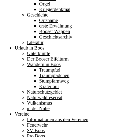
Orgel
Kriegerdenkmal
Geschichte
Ortsname
erste Erwähnung
Booser Wappen
Geschichtsarchiv
Literatur
Urlaub in Boos
Unterkünfte
Der Booser Eifelturm
Wandern in Boos
Traumpfad
Traumpfädchen
Stumpfarmweg
Kratertour
Naturschutzgebiet
Naturwaldreservat
Vulkanismus
in der Nähe
Vereine
Informationen aus den Vereinen
Feuerwehr
SV Boos
Pro Boos