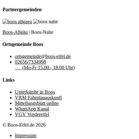
Partnergemeinden
Boos-Allgäu
| Boos-Nahe
Ortsgemeinde Boos
ortsgemeinde@boos-eifel.de
02656/7334998
(Mo-Fr 15.00 - 18.00 Uhr)
Links
Unterkünfte in Boos
VRM Fahrplanauskunft
Mitteilungsblatt online
WhatsApp Kanal
VGV Vordereifel
© Boos-Eifel.de 2026
Impressum