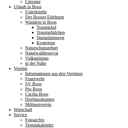
Literatur
Urlaub in Boos
Unterkünfte
Der Booser Eifelturm
Wandern in Boos
Traumpfad
Traumpfädchen
Stumpfarmweg
Kratertour
Naturschutzgebiet
Naturwaldreservat
Vulkanismus
in der Nähe
Vereine
Informationen aus den Vereinen
Feuerwehr
SV Boos
Pro Boos
Cäcilia Boos
Dorfmusikanten
Möhnenverein
Wirtschaft
Service
Fotoarchiv
Terminkalender