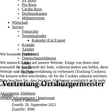
SV Boos
Pro Boos
Cäcilia Boos
Dorfmusikanten
Möhnenverein
Wirtschaft
Service
Fotoarchiv
Terminkalender
Kalender iCal Export
Kontakt
Anfahrt
Impressum
Wir benutzen Cookies
Datenschutzerklärung
Wir nutzen Cookies auf unserer Website. Einige von ihnen sind
Links
essenziell für den Betrieb der Seite, während andere uns helfen, diese
Login
Website und die Nutzererfahrung zu verbessern (Tracking Cookies).
Suchen
Sie können selbst entscheiden, ob Sie die Cookies zulassen möchten.
Bitte beachten Sie, dass bei einer Ablehnung womöglich nicht mehr
Vertretung Ortsbürgermeister
alle Funktionalitäten der Seite zur Verfügung stehen.
Akzeptieren
Ablehnen
Details
Weitere Informationen
|
Impressum
Ulrich Faßbender
Erstellt: 26. September 2021
Zugriffe: 3006