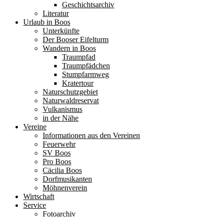
Geschichtsarchiv
Literatur
Urlaub in Boos
Unterkünfte
Der Booser Eifelturm
Wandern in Boos
Traumpfad
Traumpfädchen
Stumpfarmweg
Kratertour
Naturschutzgebiet
Naturwaldreservat
Vulkanismus
in der Nähe
Vereine
Informationen aus den Vereinen
Feuerwehr
SV Boos
Pro Boos
Cäcilia Boos
Dorfmusikanten
Möhnenverein
Wirtschaft
Service
Fotoarchiv