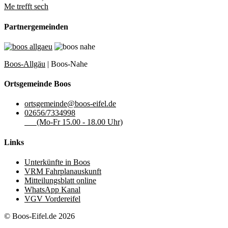
Me trefft sech
Partnergemeinden
Boos-Allgäu
| Boos-Nahe
Ortsgemeinde Boos
ortsgemeinde@boos-eifel.de
02656/7334998
(Mo-Fr 15.00 - 18.00 Uhr)
Links
Unterkünfte in Boos
VRM Fahrplanauskunft
Mitteilungsblatt online
WhatsApp Kanal
VGV Vordereifel
© Boos-Eifel.de 2026