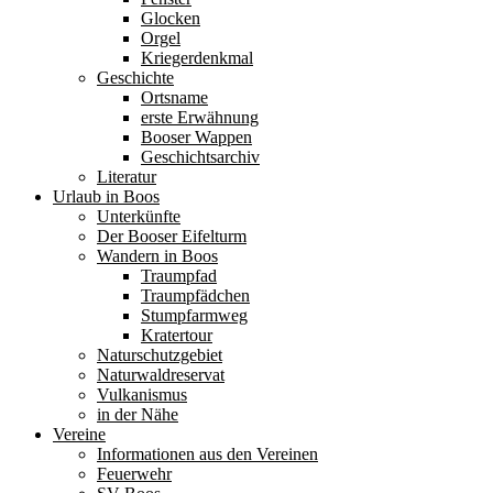
Glocken
Orgel
Kriegerdenkmal
Geschichte
Ortsname
erste Erwähnung
Booser Wappen
Geschichtsarchiv
Literatur
Urlaub in Boos
Unterkünfte
Der Booser Eifelturm
Wandern in Boos
Traumpfad
Traumpfädchen
Stumpfarmweg
Kratertour
Naturschutzgebiet
Naturwaldreservat
Vulkanismus
in der Nähe
Vereine
Informationen aus den Vereinen
Feuerwehr