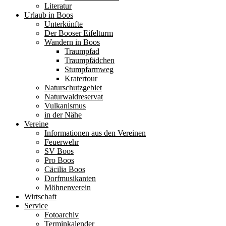
Literatur
Urlaub in Boos
Unterkünfte
Der Booser Eifelturm
Wandern in Boos
Traumpfad
Traumpfädchen
Stumpfarmweg
Kratertour
Naturschutzgebiet
Naturwaldreservat
Vulkanismus
in der Nähe
Vereine
Informationen aus den Vereinen
Feuerwehr
SV Boos
Pro Boos
Cäcilia Boos
Dorfmusikanten
Möhnenverein
Wirtschaft
Service
Fotoarchiv
Terminkalender