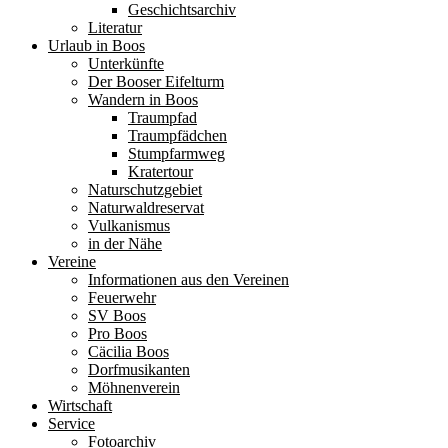
Geschichtsarchiv
Literatur
Urlaub in Boos
Unterkünfte
Der Booser Eifelturm
Wandern in Boos
Traumpfad
Traumpfädchen
Stumpfarmweg
Kratertour
Naturschutzgebiet
Naturwaldreservat
Vulkanismus
in der Nähe
Vereine
Informationen aus den Vereinen
Feuerwehr
SV Boos
Pro Boos
Cäcilia Boos
Dorfmusikanten
Möhnenverein
Wirtschaft
Service
Fotoarchiv