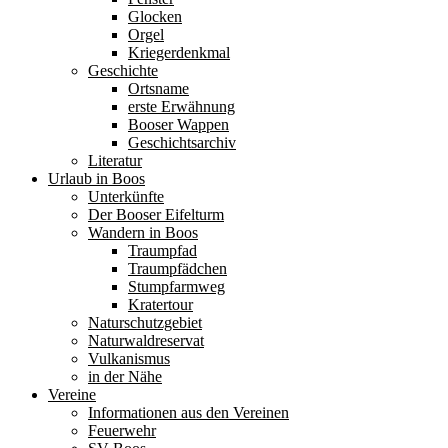
Glocken
Orgel
Kriegerdenkmal
Geschichte
Ortsname
erste Erwähnung
Booser Wappen
Geschichtsarchiv
Literatur
Urlaub in Boos
Unterkünfte
Der Booser Eifelturm
Wandern in Boos
Traumpfad
Traumpfädchen
Stumpfarmweg
Kratertour
Naturschutzgebiet
Naturwaldreservat
Vulkanismus
in der Nähe
Vereine
Informationen aus den Vereinen
Feuerwehr