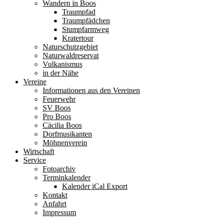
Wandern in Boos
Traumpfad
Traumpfädchen
Stumpfarmweg
Kratertour
Naturschutzgebiet
Naturwaldreservat
Vulkanismus
in der Nähe
Vereine
Informationen aus den Vereinen
Feuerwehr
SV Boos
Pro Boos
Cäcilia Boos
Dorfmusikanten
Möhnenverein
Wirtschaft
Service
Fotoarchiv
Terminkalender
Kalender iCal Export
Kontakt
Anfahrt
Impressum