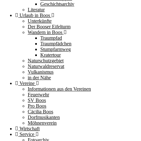
Geschichtsarchiv
Literatur
Urlaub in Boos
Unterkünfte
Der Booser Eifelturm
Wandern in Boos
Traumpfad
Traumpfädchen
Stumpfarmweg
Kratertour
Naturschutzgebiet
Naturwaldreservat
Vulkanismus
in der Nähe
Vereine
Informationen aus den Vereinen
Feuerwehr
SV Boos
Pro Boos
Cäcilia Boos
Dorfmusikanten
Möhnenverein
Wirtschaft
Service
Fotoarchiv