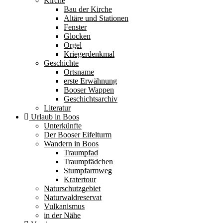
Kirche
Bau der Kirche
Altäre und Stationen
Fenster
Glocken
Orgel
Kriegerdenkmal
Geschichte
Ortsname
erste Erwähnung
Booser Wappen
Geschichtsarchiv
Literatur
Urlaub in Boos
Unterkünfte
Der Booser Eifelturm
Wandern in Boos
Traumpfad
Traumpfädchen
Stumpfarmweg
Kratertour
Naturschutzgebiet
Naturwaldreservat
Vulkanismus
in der Nähe