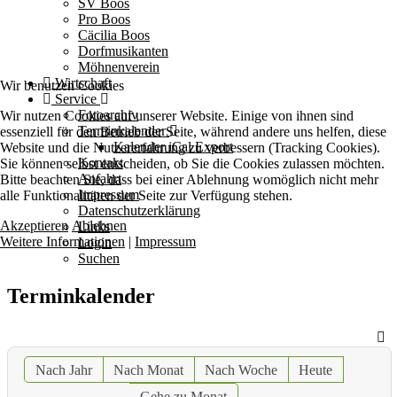
SV Boos
Pro Boos
Cäcilia Boos
Dorfmusikanten
Möhnenverein
Wirtschaft
Wir benutzen Cookies
Service
Fotoarchiv
Wir nutzen Cookies auf unserer Website. Einige von ihnen sind
Terminkalender
essenziell für den Betrieb der Seite, während andere uns helfen, diese
Kalender iCal Export
Website und die Nutzererfahrung zu verbessern (Tracking Cookies).
Kontakt
Sie können selbst entscheiden, ob Sie die Cookies zulassen möchten.
Anfahrt
Bitte beachten Sie, dass bei einer Ablehnung womöglich nicht mehr
Impressum
alle Funktionalitäten der Seite zur Verfügung stehen.
Datenschutzerklärung
Akzeptieren
Ablehnen
Links
Weitere Informationen
|
Impressum
Login
Suchen
Terminkalender
Nach Jahr
Nach Monat
Nach Woche
Heute
Gehe zu Monat