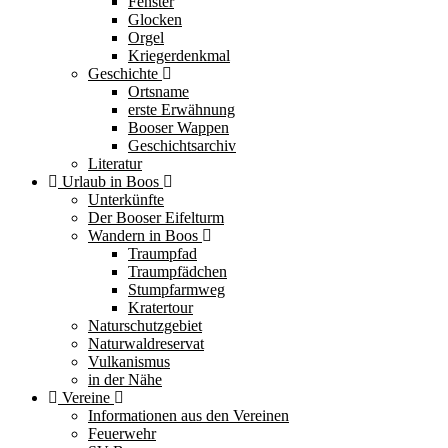
Fenster
Glocken
Orgel
Kriegerdenkmal
Geschichte
Ortsname
erste Erwähnung
Booser Wappen
Geschichtsarchiv
Literatur
Urlaub in Boos
Unterkünfte
Der Booser Eifelturm
Wandern in Boos
Traumpfad
Traumpfädchen
Stumpfarmweg
Kratertour
Naturschutzgebiet
Naturwaldreservat
Vulkanismus
in der Nähe
Vereine
Informationen aus den Vereinen
Feuerwehr