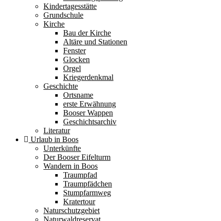
Kindertagesstätte
Grundschule
Kirche
Bau der Kirche
Altäre und Stationen
Fenster
Glocken
Orgel
Kriegerdenkmal
Geschichte
Ortsname
erste Erwähnung
Booser Wappen
Geschichtsarchiv
Literatur
Urlaub in Boos
Unterkünfte
Der Booser Eifelturm
Wandern in Boos
Traumpfad
Traumpfädchen
Stumpfarmweg
Kratertour
Naturschutzgebiet
Naturwaldreservat