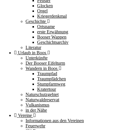
Fenster
Glocken
Orgel
Kriegerdenkmal
Geschichte
Ortsname
erste Erwähnung
Booser Wappen
Geschichtsarchiv
Literatur
Urlaub in Boos
Unterkünfte
Der Booser Eifelturm
Wandern in Boos
Traumpfad
Traumpfädchen
Stumpfarmweg
Kratertour
Naturschutzgebiet
Naturwaldreservat
Vulkanismus
in der Nähe
Vereine
Informationen aus den Vereinen
Feuerwehr