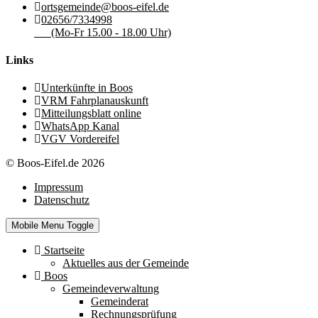
ortsgemeinde@boos-eifel.de
02656/7334998
(Mo-Fr 15.00 - 18.00 Uhr)
Links
Unterkünfte in Boos
VRM Fahrplanauskunft
Mitteilungsblatt online
WhatsApp Kanal
VGV Vordereifel
© Boos-Eifel.de 2026
Impressum
Datenschutz
Mobile Menu Toggle
Startseite
Aktuelles aus der Gemeinde
Boos
Gemeindeverwaltung
Gemeinderat
Rechnungsprüfung