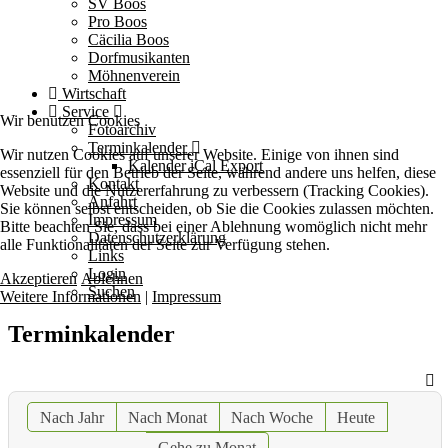
SV Boos
Pro Boos
Cäcilia Boos
Dorfmusikanten
Möhnenverein
Wirtschaft
Service
Wir benutzen Cookies
Fotoarchiv
Terminkalender
Wir nutzen Cookies auf unserer Website. Einige von ihnen sind
Kalender iCal Export
essenziell für den Betrieb der Seite, während andere uns helfen, diese
Kontakt
Website und die Nutzererfahrung zu verbessern (Tracking Cookies).
Anfahrt
Sie können selbst entscheiden, ob Sie die Cookies zulassen möchten.
Impressum
Bitte beachten Sie, dass bei einer Ablehnung womöglich nicht mehr
Datenschutzerklärung
alle Funktionalitäten der Seite zur Verfügung stehen.
Links
Login
Akzeptieren
Ablehnen
Suchen
Weitere Informationen
|
Impressum
Terminkalender
Nach Jahr
Nach Monat
Nach Woche
Heute
Gehe zu Monat