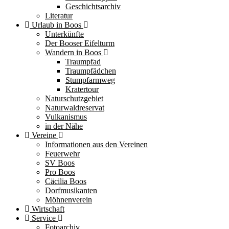
Geschichtsarchiv
Literatur
Urlaub in Boos
Unterkünfte
Der Booser Eifelturm
Wandern in Boos
Traumpfad
Traumpfädchen
Stumpfarmweg
Kratertour
Naturschutzgebiet
Naturwaldreservat
Vulkanismus
in der Nähe
Vereine
Informationen aus den Vereinen
Feuerwehr
SV Boos
Pro Boos
Cäcilia Boos
Dorfmusikanten
Möhnenverein
Wirtschaft
Service
Fotoarchiv