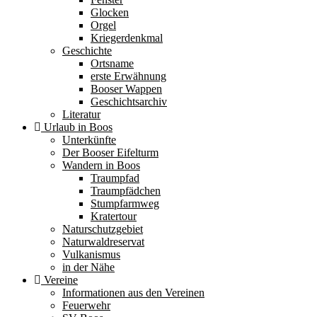
Glocken
Orgel
Kriegerdenkmal
Geschichte
Ortsname
erste Erwähnung
Booser Wappen
Geschichtsarchiv
Literatur
Urlaub in Boos
Unterkünfte
Der Booser Eifelturm
Wandern in Boos
Traumpfad
Traumpfädchen
Stumpfarmweg
Kratertour
Naturschutzgebiet
Naturwaldreservat
Vulkanismus
in der Nähe
Vereine
Informationen aus den Vereinen
Feuerwehr