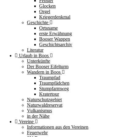
Fenster
Glocken
Orgel
Kriegerdenkmal
Geschichte
Ortsname
erste Erwähnung
Booser Wappen
Geschichtsarchiv
Literatur
Urlaub in Boos
Unterkünfte
Der Booser Eifelturm
Wandern in Boos
Traumpfad
Traumpfädchen
Stumpfarmweg
Kratertour
Naturschutzgebiet
Naturwaldreservat
Vulkanismus
in der Nähe
Vereine
Informationen aus den Vereinen
Feuerwehr