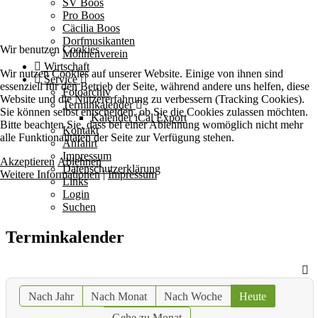
SV Boos
Pro Boos
Cäcilia Boos
Dorfmusikanten
Wir benutzen Cookies
Möhnenverein
Wirtschaft
Wir nutzen Cookies auf unserer Website. Einige von ihnen sind
Service
essenziell für den Betrieb der Seite, während andere uns helfen, diese
Fotoarchiv
Website und die Nutzererfahrung zu verbessern (Tracking Cookies).
Terminkalender
Sie können selbst entscheiden, ob Sie die Cookies zulassen möchten.
Kalender iCal Export
Bitte beachten Sie, dass bei einer Ablehnung womöglich nicht mehr
Kontakt
alle Funktionalitäten der Seite zur Verfügung stehen.
Anfahrt
Impressum
Akzeptieren
Ablehnen
Datenschutzerklärung
Weitere Informationen
|
Impressum
Links
Login
Suchen
Terminkalender
Nach Jahr
Nach Monat
Nach Woche
Heute
Gehe zu Monat