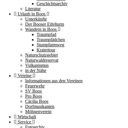
Geschichtsarchiv
Literatur
Urlaub in Boos
Unterkünfte
Der Booser Eifelturm
Wandern in Boos
Traumpfad
Traumpfädchen
Stumpfarmweg
Kratertour
Naturschutzgebiet
Naturwaldreservat
Vulkanismus
in der Nähe
Vereine
Informationen aus den Vereinen
Feuerwehr
SV Boos
Pro Boos
Cäcilia Boos
Dorfmusikanten
Möhnenverein
Wirtschaft
Service
Fotoarchiv