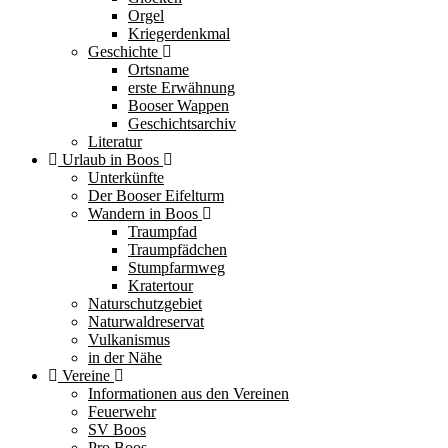
Orgel
Kriegerdenkmal
Geschichte
Ortsname
erste Erwähnung
Booser Wappen
Geschichtsarchiv
Literatur
Urlaub in Boos
Unterkünfte
Der Booser Eifelturm
Wandern in Boos
Traumpfad
Traumpfädchen
Stumpfarmweg
Kratertour
Naturschutzgebiet
Naturwaldreservat
Vulkanismus
in der Nähe
Vereine
Informationen aus den Vereinen
Feuerwehr
SV Boos
Pro Boos