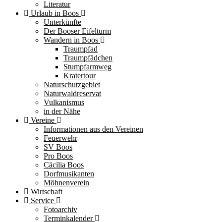
Literatur
Urlaub in Boos
Unterkünfte
Der Booser Eifelturm
Wandern in Boos
Traumpfad
Traumpfädchen
Stumpfarmweg
Kratertour
Naturschutzgebiet
Naturwaldreservat
Vulkanismus
in der Nähe
Vereine
Informationen aus den Vereinen
Feuerwehr
SV Boos
Pro Boos
Cäcilia Boos
Dorfmusikanten
Möhnenverein
Wirtschaft
Service
Fotoarchiv
Terminkalender