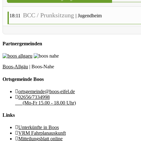
BCC / Prunksitzung
18:11
|
Jugendheim
Partnergemeinden
Boos-Allgäu
| Boos-Nahe
Ortsgemeinde Boos
ortsgemeinde@boos-eifel.de
02656/7334998
(Mo-Fr 15.00 - 18.00 Uhr)
Links
Unterkünfte in Boos
VRM Fahrplanauskunft
Mitteilungsblatt online