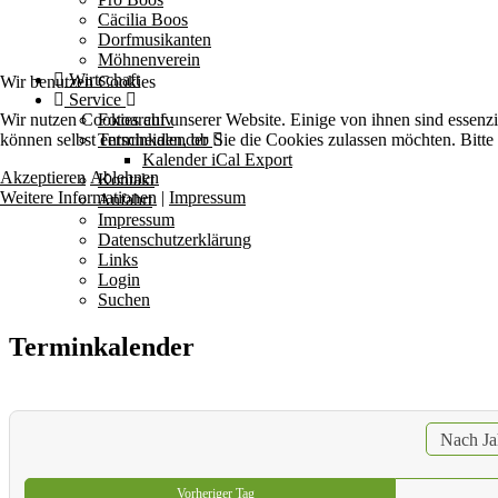
Cäcilia Boos
Dorfmusikanten
Möhnenverein
Wirtschaft
Wir benutzen Cookies
Service
Wir nutzen Cookies auf unserer Website. Einige von ihnen sind essenzi
Fotoarchiv
können selbst entscheiden, ob Sie die Cookies zulassen möchten. Bitte
Terminkalender
Kalender iCal Export
Akzeptieren
Ablehnen
Kontakt
Weitere Informationen
|
Impressum
Anfahrt
Impressum
Datenschutzerklärung
Links
Login
Suchen
Terminkalender
Nach Ja
Vorheriger Tag