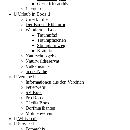
Geschichtsarchiv
Literatur
Urlaub in Boos
Unterkünfte
Der Booser Eifelturm
Wandern in Boos
Traumpfad
Traumpfädchen
Stumpfarmweg
Kratertour
Naturschutzgebiet
Naturwaldreservat
Vulkanismus
in der Nähe
Vereine
Informationen aus den Vereinen
Feuerwehr
SV Boos
Pro Boos
Cäcilia Boos
Dorfmusikanten
Möhnenverein
Wirtschaft
Service
Fotoarchiv