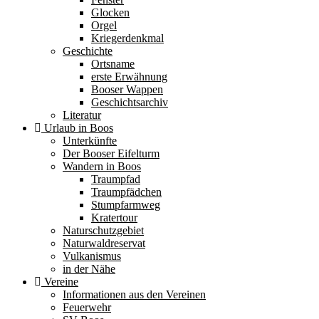
Glocken
Orgel
Kriegerdenkmal
Geschichte
Ortsname
erste Erwähnung
Booser Wappen
Geschichtsarchiv
Literatur
Urlaub in Boos
Unterkünfte
Der Booser Eifelturm
Wandern in Boos
Traumpfad
Traumpfädchen
Stumpfarmweg
Kratertour
Naturschutzgebiet
Naturwaldreservat
Vulkanismus
in der Nähe
Vereine
Informationen aus den Vereinen
Feuerwehr