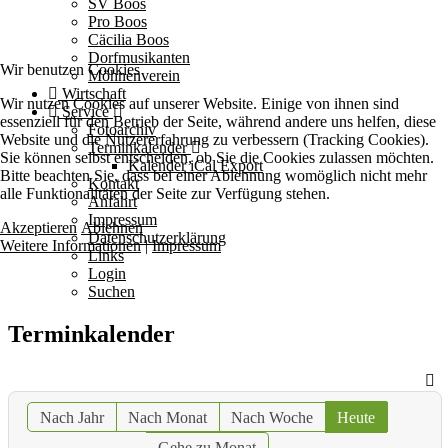
SV Boos
Pro Boos
Cäcilia Boos
Dorfmusikanten
Wir benutzen Cookies
Möhnenverein
Wirtschaft
Wir nutzen Cookies auf unserer Website. Einige von ihnen sind
Service
essenziell für den Betrieb der Seite, während andere uns helfen, diese
Fotoarchiv
Website und die Nutzererfahrung zu verbessern (Tracking Cookies).
Terminkalender
Sie können selbst entscheiden, ob Sie die Cookies zulassen möchten.
Kalender iCal Export
Bitte beachten Sie, dass bei einer Ablehnung womöglich nicht mehr
Kontakt
alle Funktionalitäten der Seite zur Verfügung stehen.
Anfahrt
Impressum
Akzeptieren
Ablehnen
Datenschutzerklärung
Weitere Informationen
|
Impressum
Links
Login
Suchen
Terminkalender
Nach Jahr
Nach Monat
Nach Woche
Heute
Gehe zu Monat