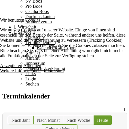
SV Boos
Pro Boos
Cäcilia Boos
Dorfmusikanten
Wir benutzen Cookies
Möhnenverein
Wirtschaft
Wir nutzen Cookies auf unserer Website. Einige von ihnen sind
Service
essenziell für den Betrieb der Seite, während andere uns helfen, diese
Fotoarchiv
Website und die Nutzererfahrung zu verbessern (Tracking Cookies).
Terminkalender
Sie können selbst entscheiden, ob Sie die Cookies zulassen möchten.
Kalender iCal Export
Bitte beachten Sie, dass bei einer Ablehnung womöglich nicht mehr
Kontakt
alle Funktionalitäten der Seite zur Verfügung stehen.
Anfahrt
Impressum
Akzeptieren
Ablehnen
Datenschutzerklärung
Weitere Informationen
|
Impressum
Links
Login
Suchen
Terminkalender
Nach Jahr
Nach Monat
Nach Woche
Heute
Gehe zu Monat