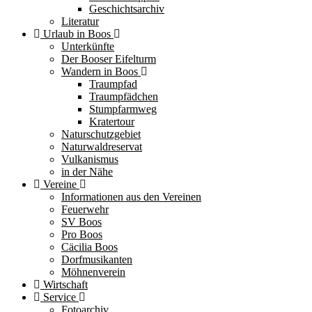
Geschichtsarchiv
Literatur
Urlaub in Boos
Unterkünfte
Der Booser Eifelturm
Wandern in Boos
Traumpfad
Traumpfädchen
Stumpfarmweg
Kratertour
Naturschutzgebiet
Naturwaldreservat
Vulkanismus
in der Nähe
Vereine
Informationen aus den Vereinen
Feuerwehr
SV Boos
Pro Boos
Cäcilia Boos
Dorfmusikanten
Möhnenverein
Wirtschaft
Service
Fotoarchiv