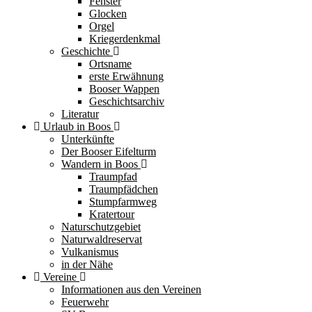
Fenster
Glocken
Orgel
Kriegerdenkmal
Geschichte
Ortsname
erste Erwähnung
Booser Wappen
Geschichtsarchiv
Literatur
Urlaub in Boos
Unterkünfte
Der Booser Eifelturm
Wandern in Boos
Traumpfad
Traumpfädchen
Stumpfarmweg
Kratertour
Naturschutzgebiet
Naturwaldreservat
Vulkanismus
in der Nähe
Vereine
Informationen aus den Vereinen
Feuerwehr