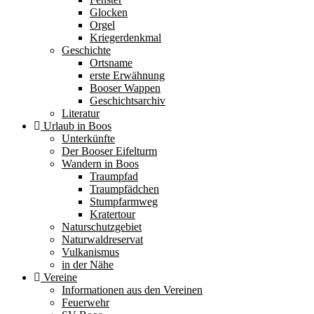
Glocken
Orgel
Kriegerdenkmal
Geschichte
Ortsname
erste Erwähnung
Booser Wappen
Geschichtsarchiv
Literatur
Urlaub in Boos
Unterkünfte
Der Booser Eifelturm
Wandern in Boos
Traumpfad
Traumpfädchen
Stumpfarmweg
Kratertour
Naturschutzgebiet
Naturwaldreservat
Vulkanismus
in der Nähe
Vereine
Informationen aus den Vereinen
Feuerwehr