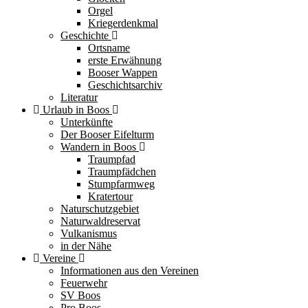
Orgel
Kriegerdenkmal
Geschichte
Ortsname
erste Erwähnung
Booser Wappen
Geschichtsarchiv
Literatur
Urlaub in Boos
Unterkünfte
Der Booser Eifelturm
Wandern in Boos
Traumpfad
Traumpfädchen
Stumpfarmweg
Kratertour
Naturschutzgebiet
Naturwaldreservat
Vulkanismus
in der Nähe
Vereine
Informationen aus den Vereinen
Feuerwehr
SV Boos
Pro Boos