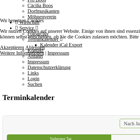
Cäcilia Boos
Dorfmusikanten
Möhnenverein
Wir benutzen Cookies
Wirtschaft
Service
Wir nutzen Cookies auf unserer Website. Einige von ihnen sind essenzi
Fotoarchiv
können selbst entscheiden, ob Sie die Cookies zulassen möchten. Bitte
Terminkalender
Kalender iCal Export
Akzeptieren
Ablehnen
Kontakt
Weitere Informationen
|
Impressum
Anfahrt
Impressum
Datenschutzerklärung
Links
Login
Suchen
Terminkalender
Nach Ja
Vorheriger Tag