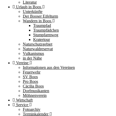
Literatur
Urlaub in Boos
Unterkünfte
Der Booser Eifelturm
Wandern in Boos
Traumpfad
Traumpfädchen
Stumpfarmweg
Kratertour
Naturschutzgebiet
Naturwaldreservat
Vulkanismus
in der Nähe
Vereine
Informationen aus den Vereinen
Feuerwehr
SV Boos
Pro Boos
Cäcilia Boos
Dorfmusikanten
Möhnenverein
Wirtschaft
Service
Fotoarchiv
Terminkalender