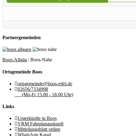
Partnergemeinden
Boos-Allgäu
| Boos-Nahe
Ortsgemeinde Boos
ortsgemeinde@boos-eifel.de
02656/7334998
(Mo-Fr 15.00 - 18.00 Uhr)
Links
Unterkünfte in Boos
VRM Fahrplanauskunft
Mitteilungsblatt online
WhatsApp Kanal