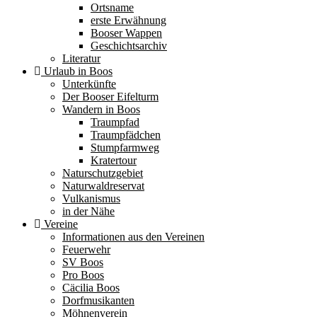
Ortsname
erste Erwähnung
Booser Wappen
Geschichtsarchiv
Literatur
Urlaub in Boos
Unterkünfte
Der Booser Eifelturm
Wandern in Boos
Traumpfad
Traumpfädchen
Stumpfarmweg
Kratertour
Naturschutzgebiet
Naturwaldreservat
Vulkanismus
in der Nähe
Vereine
Informationen aus den Vereinen
Feuerwehr
SV Boos
Pro Boos
Cäcilia Boos
Dorfmusikanten
Möhnenverein