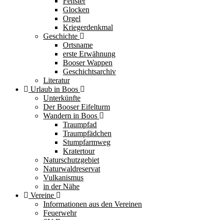
Fenster
Glocken
Orgel
Kriegerdenkmal
Geschichte
Ortsname
erste Erwähnung
Booser Wappen
Geschichtsarchiv
Literatur
Urlaub in Boos
Unterkünfte
Der Booser Eifelturm
Wandern in Boos
Traumpfad
Traumpfädchen
Stumpfarmweg
Kratertour
Naturschutzgebiet
Naturwaldreservat
Vulkanismus
in der Nähe
Vereine
Informationen aus den Vereinen
Feuerwehr