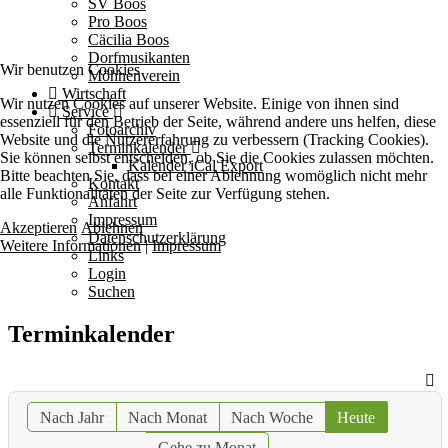
SV Boos
Pro Boos
Cäcilia Boos
Dorfmusikanten
Wir benutzen Cookies
Möhnenverein
Wirtschaft
Wir nutzen Cookies auf unserer Website. Einige von ihnen sind
Service
essenziell für den Betrieb der Seite, während andere uns helfen, diese
Fotoarchiv
Website und die Nutzererfahrung zu verbessern (Tracking Cookies).
Terminkalender
Sie können selbst entscheiden, ob Sie die Cookies zulassen möchten.
Kalender iCal Export
Bitte beachten Sie, dass bei einer Ablehnung womöglich nicht mehr
Kontakt
alle Funktionalitäten der Seite zur Verfügung stehen.
Anfahrt
Impressum
Akzeptieren
Ablehnen
Datenschutzerklärung
Weitere Informationen
|
Impressum
Links
Login
Suchen
Terminkalender
Nach Jahr
Nach Monat
Nach Woche
Heute
Gehe zu Monat