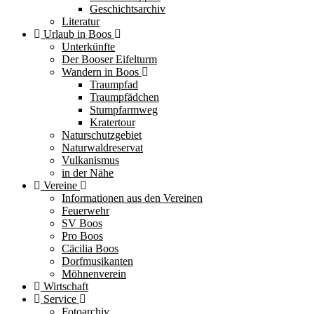
Geschichtsarchiv
Literatur
Urlaub in Boos
Unterkünfte
Der Booser Eifelturm
Wandern in Boos
Traumpfad
Traumpfädchen
Stumpfarmweg
Kratertour
Naturschutzgebiet
Naturwaldreservat
Vulkanismus
in der Nähe
Vereine
Informationen aus den Vereinen
Feuerwehr
SV Boos
Pro Boos
Cäcilia Boos
Dorfmusikanten
Möhnenverein
Wirtschaft
Service
Fotoarchiv