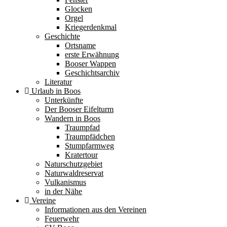
Glocken
Orgel
Kriegerdenkmal
Geschichte
Ortsname
erste Erwähnung
Booser Wappen
Geschichtsarchiv
Literatur
Urlaub in Boos
Unterkünfte
Der Booser Eifelturm
Wandern in Boos
Traumpfad
Traumpfädchen
Stumpfarmweg
Kratertour
Naturschutzgebiet
Naturwaldreservat
Vulkanismus
in der Nähe
Vereine
Informationen aus den Vereinen
Feuerwehr