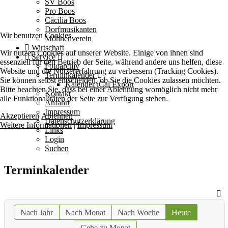
SV Boos
Pro Boos
Cäcilia Boos
Dorfmusikanten
Wir benutzen Cookies
Möhnenverein
Wirtschaft
Wir nutzen Cookies auf unserer Website. Einige von ihnen sind
Service
essenziell für den Betrieb der Seite, während andere uns helfen, diese
Fotoarchiv
Website und die Nutzererfahrung zu verbessern (Tracking Cookies).
Terminkalender
Sie können selbst entscheiden, ob Sie die Cookies zulassen möchten.
Kalender iCal Export
Bitte beachten Sie, dass bei einer Ablehnung womöglich nicht mehr
Kontakt
alle Funktionalitäten der Seite zur Verfügung stehen.
Anfahrt
Impressum
Akzeptieren
Ablehnen
Datenschutzerklärung
Weitere Informationen
|
Impressum
Links
Login
Suchen
Terminkalender
Nach Jahr
Nach Monat
Nach Woche
Heute
Gehe zu Monat