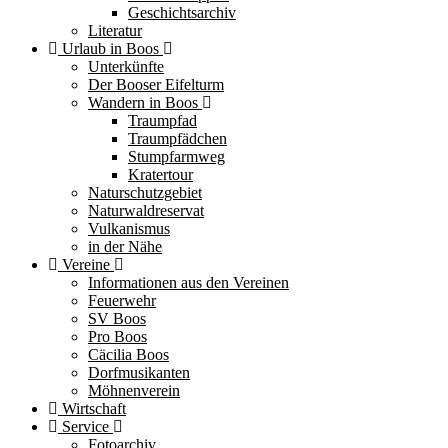
Geschichtsarchiv
Literatur
Urlaub in Boos
Unterkünfte
Der Booser Eifelturm
Wandern in Boos
Traumpfad
Traumpfädchen
Stumpfarmweg
Kratertour
Naturschutzgebiet
Naturwaldreservat
Vulkanismus
in der Nähe
Vereine
Informationen aus den Vereinen
Feuerwehr
SV Boos
Pro Boos
Cäcilia Boos
Dorfmusikanten
Möhnenverein
Wirtschaft
Service
Fotoarchiv