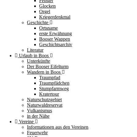
Fenster
Glocken
Orgel
Kriegerdenkmal
Geschichte
Ortsname
erste Erwähnung
Booser Wappen
Geschichtsarchiv
Literatur
Urlaub in Boos
Unterkünfte
Der Booser Eifelturm
Wandern in Boos
Traumpfad
Traumpfädchen
Stumpfarmweg
Kratertour
Naturschutzgebiet
Naturwaldreservat
Vulkanismus
in der Nähe
Vereine
Informationen aus den Vereinen
Feuerwehr