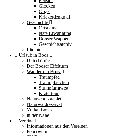
Fenster
Glocken
Orgel
Kriegerdenkmal
Geschichte
Ortsname
erste Erwähnung
Booser Wappen
Geschichtsarchiv
Literatur
Urlaub in Boos
Unterkünfte
Der Booser Eifelturm
Wandern in Boos
Traumpfad
Traumpfädchen
Stumpfarmweg
Kratertour
Naturschutzgebiet
Naturwaldreservat
Vulkanismus
in der Nähe
Vereine
Informationen aus den Vereinen
Feuerwehr