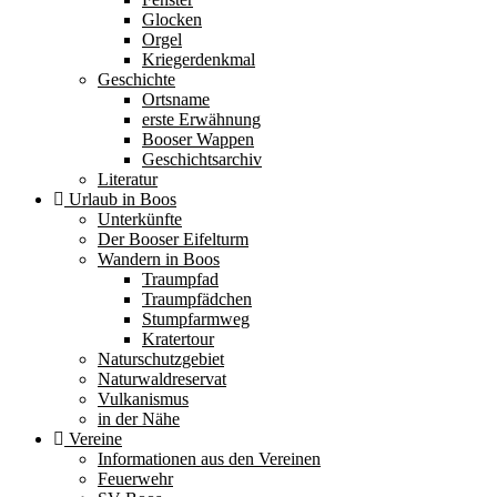
Glocken
Orgel
Kriegerdenkmal
Geschichte
Ortsname
erste Erwähnung
Booser Wappen
Geschichtsarchiv
Literatur
Urlaub in Boos
Unterkünfte
Der Booser Eifelturm
Wandern in Boos
Traumpfad
Traumpfädchen
Stumpfarmweg
Kratertour
Naturschutzgebiet
Naturwaldreservat
Vulkanismus
in der Nähe
Vereine
Informationen aus den Vereinen
Feuerwehr