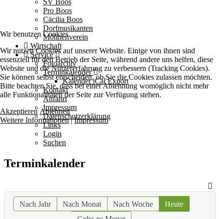
SV Boos
Pro Boos
Cäcilia Boos
Dorfmusikanten
Wir benutzen Cookies
Möhnenverein
Wirtschaft
Wir nutzen Cookies auf unserer Website. Einige von ihnen sind
Service
essenziell für den Betrieb der Seite, während andere uns helfen, diese
Fotoarchiv
Website und die Nutzererfahrung zu verbessern (Tracking Cookies).
Terminkalender
Sie können selbst entscheiden, ob Sie die Cookies zulassen möchten.
Kalender iCal Export
Bitte beachten Sie, dass bei einer Ablehnung womöglich nicht mehr
Kontakt
alle Funktionalitäten der Seite zur Verfügung stehen.
Anfahrt
Impressum
Akzeptieren
Ablehnen
Datenschutzerklärung
Weitere Informationen
|
Impressum
Links
Login
Suchen
Terminkalender
Nach Jahr
Nach Monat
Nach Woche
Heute
Gehe zu Monat