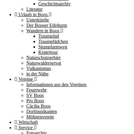
Geschichtsarchiv
Literatur
Urlaub in Boos
Unterkünfte
Der Booser Eifelturm
Wandern in Boos
Traumpfad
Traumpfädchen
Stumpfarmweg
Kratertour
Naturschutzgebiet
Naturwaldreservat
Vulkanismus
in der Nähe
Vereine
Informationen aus den Vereinen
Feuerwehr
SV Boos
Pro Boos
Cäcilia Boos
Dorfmusikanten
Möhnenverein
Wirtschaft
Service
Fotoarchiv