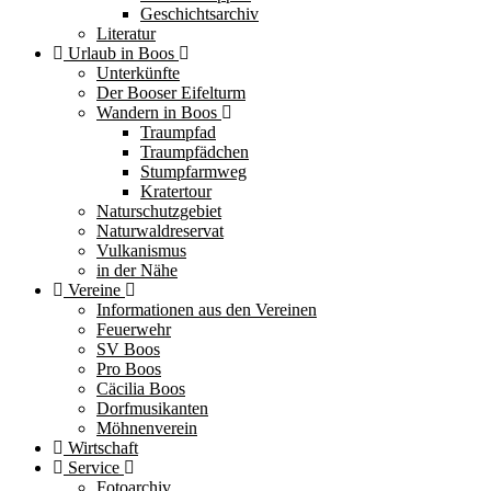
Geschichtsarchiv
Literatur
Urlaub in Boos
Unterkünfte
Der Booser Eifelturm
Wandern in Boos
Traumpfad
Traumpfädchen
Stumpfarmweg
Kratertour
Naturschutzgebiet
Naturwaldreservat
Vulkanismus
in der Nähe
Vereine
Informationen aus den Vereinen
Feuerwehr
SV Boos
Pro Boos
Cäcilia Boos
Dorfmusikanten
Möhnenverein
Wirtschaft
Service
Fotoarchiv