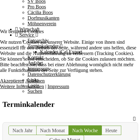
SV Boos
Pro Boos
Cäcilia Boos
Dorfmusikanten
Möhnenverein
Wirtschaft
Wir benutzen Cookies
Service
Fotoarchiv
Wir nutzen Cookies auf unserer Website. Einige von ihnen sind
Terminkalender
essenziell für den Betrieb der Seite, während andere uns helfen, diese
Kalender iCal Export
Website und die Nutzererfahrung zu verbessern (Tracking Cookies).
Kontakt
Sie können selbst entscheiden, ob Sie die Cookies zulassen möchten.
Anfahrt
Bitte beachten Sie, dass bei einer Ablehnung womöglich nicht mehr
Impressum
alle Funktionalitäten der Seite zur Verfügung stehen.
Datenschutzerklärung
Links
Akzeptieren
Ablehnen
Login
Weitere Informationen
|
Impressum
Suchen
Terminkalender
Nach Jahr
Nach Monat
Nach Woche
Heute
Gehe zu Monat