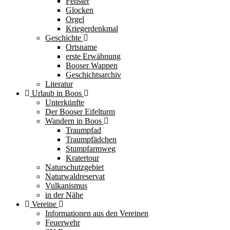
Fenster
Glocken
Orgel
Kriegerdenkmal
Geschichte
Ortsname
erste Erwähnung
Booser Wappen
Geschichtsarchiv
Literatur
Urlaub in Boos
Unterkünfte
Der Booser Eifelturm
Wandern in Boos
Traumpfad
Traumpfädchen
Stumpfarmweg
Kratertour
Naturschutzgebiet
Naturwaldreservat
Vulkanismus
in der Nähe
Vereine
Informationen aus den Vereinen
Feuerwehr