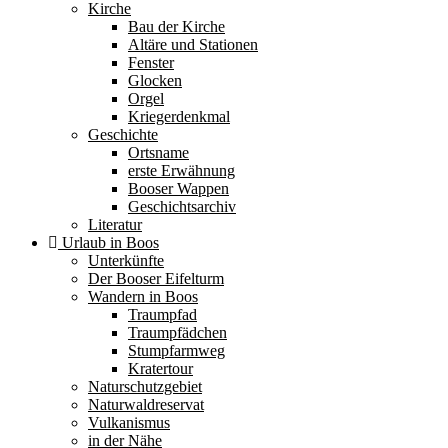
Kirche
Bau der Kirche
Altäre und Stationen
Fenster
Glocken
Orgel
Kriegerdenkmal
Geschichte
Ortsname
erste Erwähnung
Booser Wappen
Geschichtsarchiv
Literatur
Urlaub in Boos
Unterkünfte
Der Booser Eifelturm
Wandern in Boos
Traumpfad
Traumpfädchen
Stumpfarmweg
Kratertour
Naturschutzgebiet
Naturwaldreservat
Vulkanismus
in der Nähe