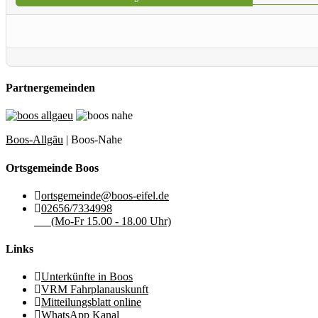
Partnergemeinden
Boos-Allgäu
| Boos-Nahe
Ortsgemeinde Boos
ortsgemeinde@boos-eifel.de
02656/7334998
(Mo-Fr 15.00 - 18.00 Uhr)
Links
Unterkünfte in Boos
VRM Fahrplanauskunft
Mitteilungsblatt online
WhatsApp Kanal