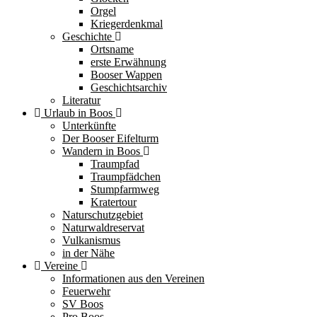
Orgel
Kriegerdenkmal
Geschichte
Ortsname
erste Erwähnung
Booser Wappen
Geschichtsarchiv
Literatur
Urlaub in Boos
Unterkünfte
Der Booser Eifelturm
Wandern in Boos
Traumpfad
Traumpfädchen
Stumpfarmweg
Kratertour
Naturschutzgebiet
Naturwaldreservat
Vulkanismus
in der Nähe
Vereine
Informationen aus den Vereinen
Feuerwehr
SV Boos
Pro Boos