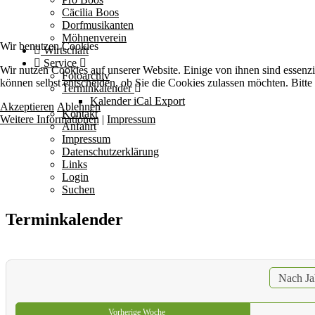
Cäcilia Boos
Dorfmusikanten
Möhnenverein
Wir benutzen Cookies
Wirtschaft
Service
Wir nutzen Cookies auf unserer Website. Einige von ihnen sind essenzi
Fotoarchiv
können selbst entscheiden, ob Sie die Cookies zulassen möchten. Bitte
Terminkalender
Kalender iCal Export
Akzeptieren
Ablehnen
Kontakt
Weitere Informationen
|
Impressum
Anfahrt
Impressum
Datenschutzerklärung
Links
Login
Suchen
Terminkalender
Nach Ja
Vorherige Woche