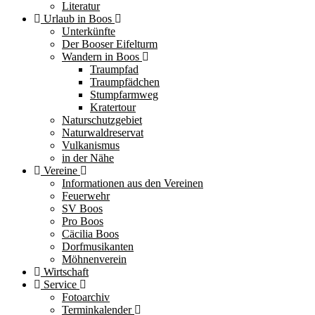
Literatur
Urlaub in Boos
Unterkünfte
Der Booser Eifelturm
Wandern in Boos
Traumpfad
Traumpfädchen
Stumpfarmweg
Kratertour
Naturschutzgebiet
Naturwaldreservat
Vulkanismus
in der Nähe
Vereine
Informationen aus den Vereinen
Feuerwehr
SV Boos
Pro Boos
Cäcilia Boos
Dorfmusikanten
Möhnenverein
Wirtschaft
Service
Fotoarchiv
Terminkalender