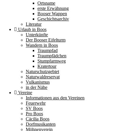
Ortsname
erste Erwähnung
Booser Wappen
Geschichtsarchiv
Literatur
Urlaub in Boos
Unterkünfte
Der Booser Eifelturm
Wandern in Boos
Traumpfad
Traumpfädchen
Stumpfarmweg
Kratertour
Naturschutzgebiet
Naturwaldreservat
Vulkanismus
in der Nähe
Vereine
Informationen aus den Vereinen
Feuerwehr
SV Boos
Pro Boos
Cäcilia Boos
Dorfmusikanten
Möhnenverein