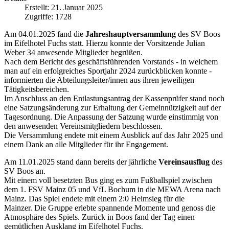
Erstellt: 21. Januar 2025
Zugriffe: 1728
Am 04.01.2025 fand die
Jahreshauptversammlung
des SV Boos
im Eifelhotel Fuchs statt. Hierzu konnte der Vorsitzende Julian
Weber 34 anwesende Mitglieder begrüßen.
Nach dem Bericht des geschäftsführenden Vorstands - in welchem
man auf ein erfolgreiches Sportjahr 2024 zurückblicken konnte -
informierten die Abteilungsleiter/innen aus ihren jeweiligen
Tätigkeitsbereichen.
Im Anschluss an den Entlastungsantrag der Kassenprüfer stand noch
eine Satzungsänderung zur Erhaltung der Gemeinnützigkeit auf der
Tagesordnung. Die Anpassung der Satzung wurde einstimmig von
den anwesenden Vereinsmitgliedern beschlossen.
Die Versammlung endete mit einem Ausblick auf das Jahr 2025 und
einem Dank an alle Mitglieder für ihr Engagement.
Am 11.01.2025 stand dann bereits der jährliche
Vereinsausflug
des
SV Boos an.
Mit einem voll besetzten Bus ging es zum Fußballspiel zwischen
dem 1. FSV Mainz 05 und VfL Bochum in die MEWA Arena nach
Mainz. Das Spiel endete mit einem 2:0 Heimsieg für die
Mainzer. Die Gruppe erlebte spannende Momente und genoss die
Atmosphäre des Spiels. Zurück in Boos fand der Tag einen
gemütlichen Ausklang im Eifelhotel Fuchs.