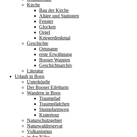
Kirche
Bau der Kirche
Altäre und Stationen
Fenster
Glocken
Orgel
Kriegerdenkmal
Geschichte
Ortsname
erste Erwähnung
Booser Wappen
Geschichtsarchiv
Literatur
Urlaub in Boos
Unterkünfte
Der Booser Eifelturm
Wandern in Boos
Traumpfad
Traumpfädchen
Stumpfarmweg
Kratertour
Naturschutzgebiet
Naturwaldreservat
Vulkanismus
in der Nähe