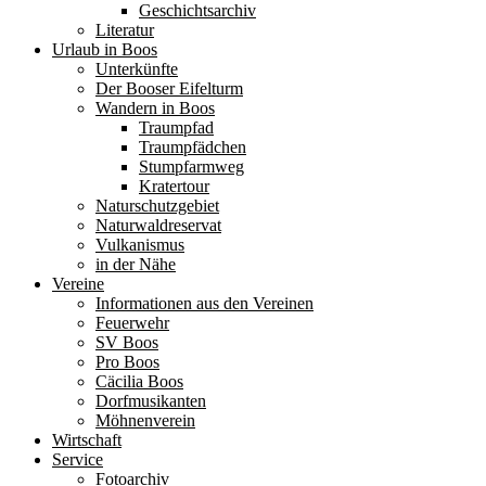
Geschichtsarchiv
Literatur
Urlaub in Boos
Unterkünfte
Der Booser Eifelturm
Wandern in Boos
Traumpfad
Traumpfädchen
Stumpfarmweg
Kratertour
Naturschutzgebiet
Naturwaldreservat
Vulkanismus
in der Nähe
Vereine
Informationen aus den Vereinen
Feuerwehr
SV Boos
Pro Boos
Cäcilia Boos
Dorfmusikanten
Möhnenverein
Wirtschaft
Service
Fotoarchiv