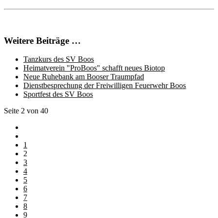
Weitere Beiträge …
Tanzkurs des SV Boos
Heimatverein "ProBoos" schafft neues Biotop
Neue Ruhebank am Booser Traumpfad
Dienstbesprechung der Freiwilligen Feuerwehr Boos
Sportfest des SV Boos
Seite 2 von 40
1
2
3
4
5
6
7
8
9