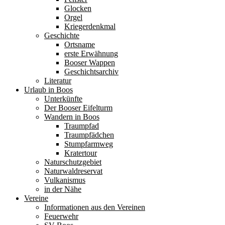
Glocken
Orgel
Kriegerdenkmal
Geschichte
Ortsname
erste Erwähnung
Booser Wappen
Geschichtsarchiv
Literatur
Urlaub in Boos
Unterkünfte
Der Booser Eifelturm
Wandern in Boos
Traumpfad
Traumpfädchen
Stumpfarmweg
Kratertour
Naturschutzgebiet
Naturwaldreservat
Vulkanismus
in der Nähe
Vereine
Informationen aus den Vereinen
Feuerwehr