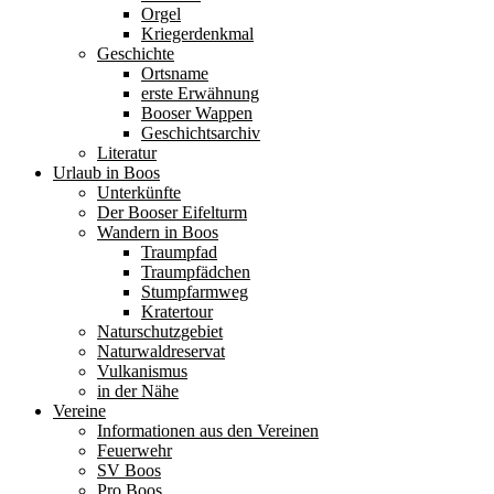
Orgel
Kriegerdenkmal
Geschichte
Ortsname
erste Erwähnung
Booser Wappen
Geschichtsarchiv
Literatur
Urlaub in Boos
Unterkünfte
Der Booser Eifelturm
Wandern in Boos
Traumpfad
Traumpfädchen
Stumpfarmweg
Kratertour
Naturschutzgebiet
Naturwaldreservat
Vulkanismus
in der Nähe
Vereine
Informationen aus den Vereinen
Feuerwehr
SV Boos
Pro Boos