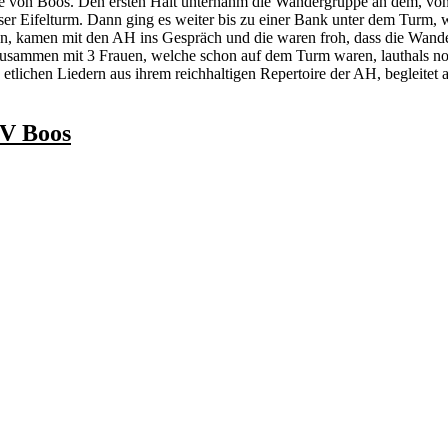
e von Boos. Den ersten Halt unternahm die Wandergruppe an dem, von
er Eifelturm. Dann ging es weiter bis zu einer Bank unter dem Turm, 
en, kamen mit den AH ins Gespräch und die waren froh, dass die Wand
 zusammen mit 3 Frauen, welche schon auf dem Turm waren, lauthals n
lichen Liedern aus ihrem reichhaltigen Repertoire der AH, begleitet
SV Boos