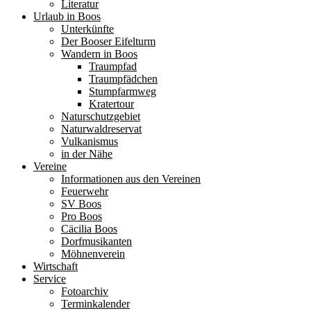
Literatur
Urlaub in Boos
Unterkünfte
Der Booser Eifelturm
Wandern in Boos
Traumpfad
Traumpfädchen
Stumpfarmweg
Kratertour
Naturschutzgebiet
Naturwaldreservat
Vulkanismus
in der Nähe
Vereine
Informationen aus den Vereinen
Feuerwehr
SV Boos
Pro Boos
Cäcilia Boos
Dorfmusikanten
Möhnenverein
Wirtschaft
Service
Fotoarchiv
Terminkalender