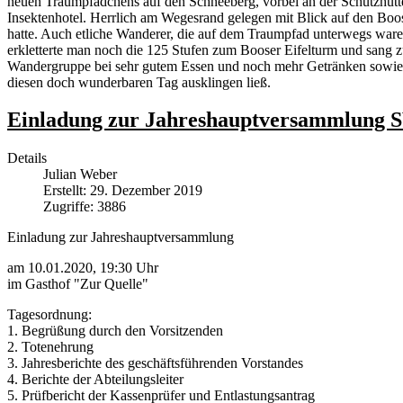
neuen Traumpfädchens auf den Schneeberg, vorbei an der Schutzhütt
Insektenhotel. Herrlich am Wegesrand gelegen mit Blick auf den Boos
hatte. Auch etliche Wanderer, die auf dem Traumpfad unterwegs war
erkletterte man noch die 125 Stufen zum Booser Eifelturm und sang
Wandergruppe bei sehr gutem Essen und noch mehr Getränken sowie et
diesen doch wunderbaren Tag ausklingen ließ.
Einladung zur Jahreshauptversammlung 
Details
Julian Weber
Erstellt: 29. Dezember 2019
Zugriffe: 3886
Einladung zur Jahreshauptversammlung
am 10.01.2020, 19:30 Uhr
im Gasthof "Zur Quelle"
Tagesordnung:
1. Begrüßung durch den Vorsitzenden
2. Totenehrung
3. Jahresberichte des geschäftsführenden Vorstandes
4. Berichte der Abteilungsleiter
5. Prüfbericht der Kassenprüfer und Entlastungsantrag