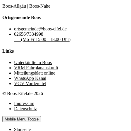
Boos-Allgäu
| Boos-Nahe
Ortsgemeinde Boos
ortsgemeinde@boos-eifel.de
02656/7334998
(Mo-Fr 15.00 - 18.00 Uhr)
Links
Unterkünfte in Boos
VRM Fahrplanauskunft
Mitteilungsblatt online
WhatsApp Kanal
VGV Vordereifel
© Boos-Eifel.de 2026
Impressum
Datenschutz
Mobile Menu Toggle
Startseite