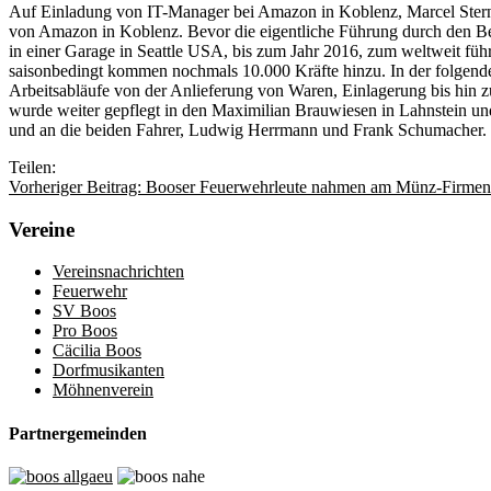
Auf Einladung von IT-Manager bei Amazon in Koblenz, Marcel Stern
von Amazon in Koblenz. Bevor die eigentliche Führung durch den Bet
in einer Garage in Seattle USA, bis zum Jahr 2016, zum weltweit fü
saisonbedingt kommen nochmals 10.000 Kräfte hinzu. In der folgende
Arbeitsabläufe von der Anlieferung von Waren, Einlagerung bis hin z
wurde weiter gepflegt in den Maximilian Brauwiesen in Lahnstein un
und an die beiden Fahrer, Ludwig Herrmann und Frank Schumacher.
Teilen:
Vorheriger Beitrag: Booser Feuerwehrleute nahmen am Münz-Firmenl
Vereine
Vereinsnachrichten
Feuerwehr
SV Boos
Pro Boos
Cäcilia Boos
Dorfmusikanten
Möhnenverein
Partnergemeinden