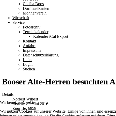
Cäcilia Boos
Dorfmusikanten
Möhnenverein
Wirtschaft
Service
Fotoarchiv
Terminkalender
Kalender iCal Export
Kontakt
Anfahrt
Impressum
Datenschutzerklärung
Links
Login
Suchen
Booser Alte-Herren besuchten 
Details
Norbert Wilbert
Wir benutzen Cookies
Erstellt: 27. Juni 2016
Zugriffe: 6858
Wir nutzen Cookies auf unserer Website. Einige von ihnen sind essenzi
können selbst entscheiden, ob Sie die Cookies zulassen möchten. Bitte