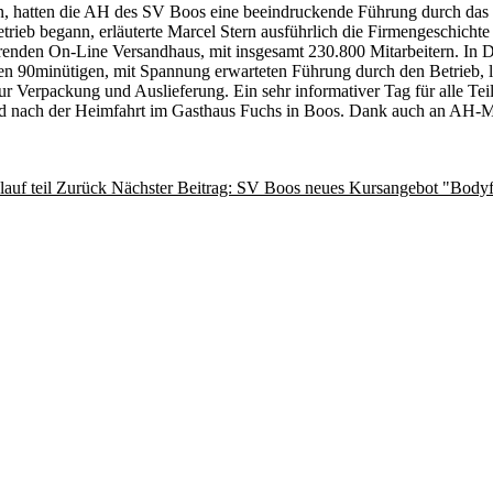
, hatten die AH des SV Boos eine beeindruckende Führung durch das 
rieb begann, erläuterte Marcel Stern ausführlich die Firmengeschicht
hrenden On-Line Versandhaus, mit insgesamt 230.800 Mitarbeitern. In 
n 90minütigen, mit Spannung erwarteten Führung durch den Betrieb, le
ur Verpackung und Auslieferung. Ein sehr informativer Tag für alle Tei
d nach der Heimfahrt im Gasthaus Fuchs in Boos. Dank auch an AH-Mitg
auf teil
Zurück
Nächster Beitrag: SV Boos neues Kursangebot "Bodyf