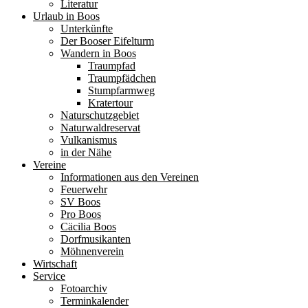
Literatur
Urlaub in Boos
Unterkünfte
Der Booser Eifelturm
Wandern in Boos
Traumpfad
Traumpfädchen
Stumpfarmweg
Kratertour
Naturschutzgebiet
Naturwaldreservat
Vulkanismus
in der Nähe
Vereine
Informationen aus den Vereinen
Feuerwehr
SV Boos
Pro Boos
Cäcilia Boos
Dorfmusikanten
Möhnenverein
Wirtschaft
Service
Fotoarchiv
Terminkalender