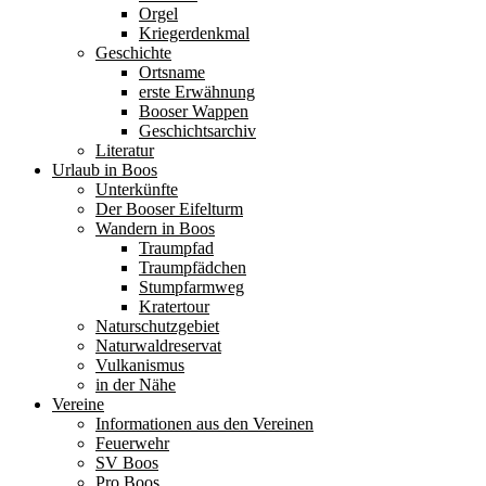
Orgel
Kriegerdenkmal
Geschichte
Ortsname
erste Erwähnung
Booser Wappen
Geschichtsarchiv
Literatur
Urlaub in Boos
Unterkünfte
Der Booser Eifelturm
Wandern in Boos
Traumpfad
Traumpfädchen
Stumpfarmweg
Kratertour
Naturschutzgebiet
Naturwaldreservat
Vulkanismus
in der Nähe
Vereine
Informationen aus den Vereinen
Feuerwehr
SV Boos
Pro Boos