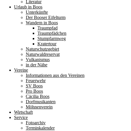
Literatur
Urlaub in Boos
Unterkünfte
Der Booser Eifelturm
Wandern in Boos
Traumpfad
Traumpfädchen
Stumpfarmweg
Kratertour
Naturschutzgebiet
Naturwaldreservat
Vulkanismus
in der Nähe
Vereine
Informationen aus den Vereinen
Feuerwehr
SV Boos
Pro Boos
Cäcilia Boos
Dorfmusikanten
Möhnenverein
Wirtschaft
Service
Fotoarchiv
Terminkalender