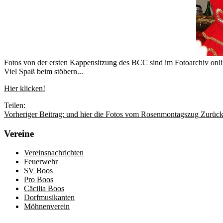
Fotos von der ersten Kappensitzung des BCC sind im Fotoarchiv onli
Viel Spaß beim stöbern...
Hier klicken!
Teilen:
Vorheriger Beitrag: und hier die Fotos vom Rosenmontagszug
Zurüc
Vereine
Vereinsnachrichten
Feuerwehr
SV Boos
Pro Boos
Cäcilia Boos
Dorfmusikanten
Möhnenverein