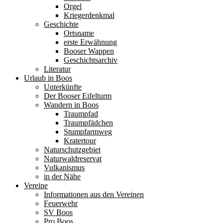
Orgel
Kriegerdenkmal
Geschichte
Ortsname
erste Erwähnung
Booser Wappen
Geschichtsarchiv
Literatur
Urlaub in Boos
Unterkünfte
Der Booser Eifelturm
Wandern in Boos
Traumpfad
Traumpfädchen
Stumpfarmweg
Kratertour
Naturschutzgebiet
Naturwaldreservat
Vulkanismus
in der Nähe
Vereine
Informationen aus den Vereinen
Feuerwehr
SV Boos
Pro Boos