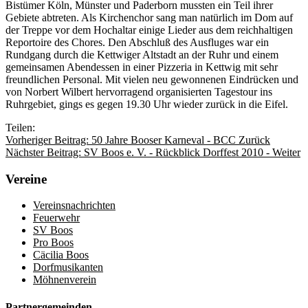
Bistümer Köln, Münster und Paderborn mussten ein Teil ihrer
Gebiete abtreten. Als Kirchenchor sang man natürlich im Dom auf
der Treppe vor dem Hochaltar einige Lieder aus dem reichhaltigen
Reportoire des Chores. Den Abschluß des Ausfluges war ein
Rundgang durch die Kettwiger Altstadt an der Ruhr und einem
gemeinsamen Abendessen in einer Pizzeria in Kettwig mit sehr
freundlichen Personal. Mit vielen neu gewonnenen Eindrücken und
von Norbert Wilbert hervorragend organisierten Tagestour ins
Ruhrgebiet, gings es gegen 19.30 Uhr wieder zurück in die Eifel.
Teilen:
Vorheriger Beitrag: 50 Jahre Booser Karneval - BCC
Zurück
Nächster Beitrag: SV Boos e. V. - Rückblick Dorffest 2010 -
Weiter
Vereine
Vereinsnachrichten
Feuerwehr
SV Boos
Pro Boos
Cäcilia Boos
Dorfmusikanten
Möhnenverein
Partnergemeinden