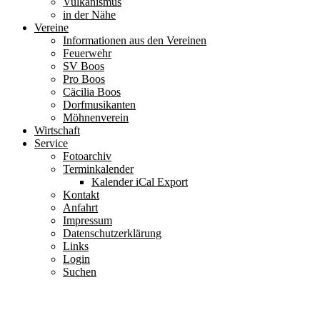
Vulkanismus
in der Nähe
Vereine
Informationen aus den Vereinen
Feuerwehr
SV Boos
Pro Boos
Cäcilia Boos
Dorfmusikanten
Möhnenverein
Wirtschaft
Service
Fotoarchiv
Terminkalender
Kalender iCal Export
Kontakt
Anfahrt
Impressum
Datenschutzerklärung
Links
Login
Suchen