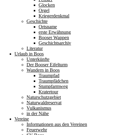
Glocken
Orgel
Kriegerdenkmal
Geschichte
Ortsname
erste Erwähnung
Booser Wappen
Geschichtsarchiv
Literatur
Urlaub in Boos
Unterkünfte
Der Booser Eifelturm
Wandern in Boos
Traumpfad
Traumpfädchen
Stumpfarmweg
Kratertour
Naturschutzgebiet
Naturwaldreservat
Vulkanismus
in der Nähe
Vereine
Informationen aus den Vereinen
Feuerwehr