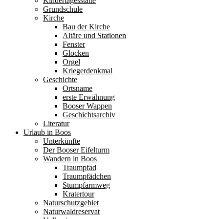
Kindertagesstätte
Grundschule
Kirche
Bau der Kirche
Altäre und Stationen
Fenster
Glocken
Orgel
Kriegerdenkmal
Geschichte
Ortsname
erste Erwähnung
Booser Wappen
Geschichtsarchiv
Literatur
Urlaub in Boos
Unterkünfte
Der Booser Eifelturm
Wandern in Boos
Traumpfad
Traumpfädchen
Stumpfarmweg
Kratertour
Naturschutzgebiet
Naturwaldreservat