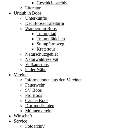
Geschichtsarchiv
Literatur
Urlaub in Boos
Unterkünfte
Der Booser Eifelturm
Wandern in Boos
Traumpfad
Traumpfädchen
Stumpfarmweg
Kratertour
Naturschutzgebiet
Naturwaldreservat
Vulkanismus
in der Nähe
Vereine
Informationen aus den Vereinen
Feuerwehr
SV Boos
Pro Boos
Cäcilia Boos
Dorfmusikanten
Möhnenverein
Wirtschaft
Service
Fotoarchiv