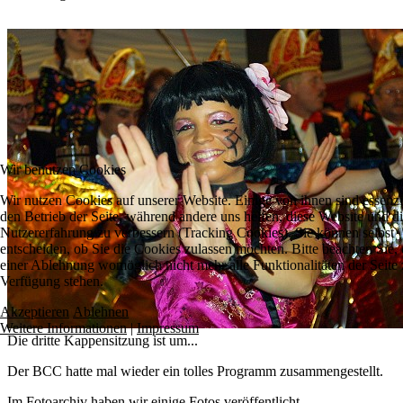
Wir benutzen Cookies
Wir nutzen Cookies auf unserer Website. Einige von ihnen sind essenzie
den Betrieb der Seite, während andere uns helfen, diese Website und d
Nutzererfahrung zu verbessern (Tracking Cookies). Sie können selbst
entscheiden, ob Sie die Cookies zulassen möchten. Bitte beachten Sie, 
einer Ablehnung womöglich nicht mehr alle Funktionalitäten der Seite 
Verfügung stehen.
Akzeptieren
Ablehnen
Weitere Informationen
|
Impressum
Die dritte Kappensitzung ist um...
Der BCC hatte mal wieder ein tolles Programm zusammengestellt.
Im Fotoarchiv haben wir einige Fotos veröffentlicht
.